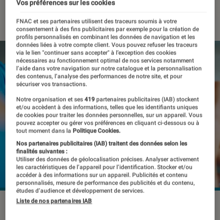
Vos préférences sur les cookies
04 juillet 2022
・
Par
Pierre Crochart
FNAC et ses partenaires utilisent des traceurs soumis à votre
consentement à des fins publicitaires par exemple pour la création de
profils personnalisés en combinant les données de navigation et les
données liées à votre compte client. Vous pouvez refuser les traceurs
via le lien "continuer sans accepter" à l’exception des cookies
nécessaires au fonctionnement optimal de nos services notamment
l’aide dans votre navigation sur notre catalogue et la personnalisation
des contenus, l’analyse des performances de notre site, et pour
sécuriser vos transactions.
Notre organisation et ses
419
partenaires publicitaires (IAB) stockent
et/ou accèdent à des informations, telles que les identifiants uniques
de cookies pour traiter les données personnelles, sur un appareil. Vous
pouvez accepter ou gérer vos préférences en cliquant ci-dessous ou à
tout moment dans la
Politique Cookies.
Nos partenaires publicitaires (IAB) traitent des données selon les
finalités suivantes :
Utiliser des données de géolocalisation précises. Analyser activement
les caractéristiques de l’appareil pour l’identification. Stocker et/ou
accéder à des informations sur un appareil. Publicités et contenu
personnalisés, mesure de performance des publicités et du contenu,
études d’audience et développement de services.
Liste de nos partenaires IAB
La prochaine Apple Watch pourrait s'accompagner de
fonctionnalités inédites
©Pixabay