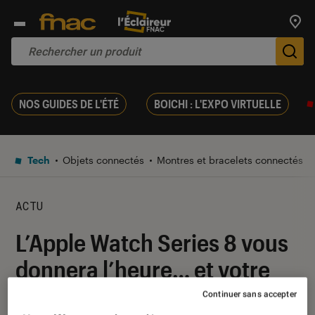
Trouv
De
NOS GUIDES DE L'ÉTÉ
BOICHI : L'EXPO VIRTUELLE
Tech
Objets connectés
Montres et bracelets connectés
ACTU
L’Apple Watch Series 8 vous
donnera l’heure… et votre
température
Continuer sans accepter