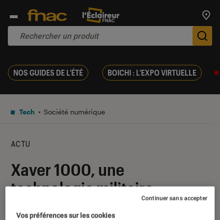
Trouv
De
NOS GUIDES DE L'ÉTÉ
BOICHI : L'EXPO VIRTUELLE
Tech
Société numérique
ACTU
Xaver 1000, une
technologie militaire
Continuer sans accepter
permettant de voir à travers
Vos préférences sur les cookies