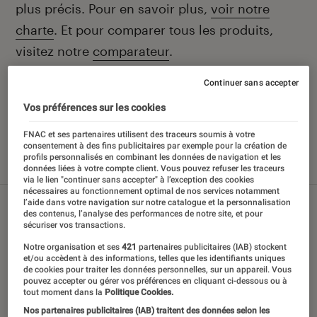
plus précis. Pour en savoir plus,
voir notre
charte
. Et pour comparer tous les produits,
visitez notre
comparateur
.
Continuer sans accepter
Vos préférences sur les cookies
Nos derniers contenus
FNAC et ses partenaires utilisent des traceurs soumis à votre
consentement à des fins publicitaires par exemple pour la création de
profils personnalisés en combinant les données de navigation et les
Tout
Sélections et guides
Tests
données liées à votre compte client. Vous pouvez refuser les traceurs
via le lien "continuer sans accepter" à l’exception des cookies
nécessaires au fonctionnement optimal de nos services notamment
l’aide dans votre navigation sur notre catalogue et la personnalisation
des contenus, l’analyse des performances de notre site, et pour
sécuriser vos transactions.
Notre organisation et ses
421
partenaires publicitaires (IAB) stockent
et/ou accèdent à des informations, telles que les identifiants uniques
de cookies pour traiter les données personnelles, sur un appareil. Vous
pouvez accepter ou gérer vos préférences en cliquant ci-dessous ou à
tout moment dans la
Politique Cookies.
Nos partenaires publicitaires (IAB) traitent des données selon les