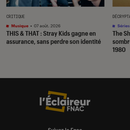
CRITIQUE
DÉCRYPT
Musique
•
07 août. 2026
Séries
THIS & THAT
: Stray Kids gagne en
The S
assurance, sans perdre son identité
sombr
1980