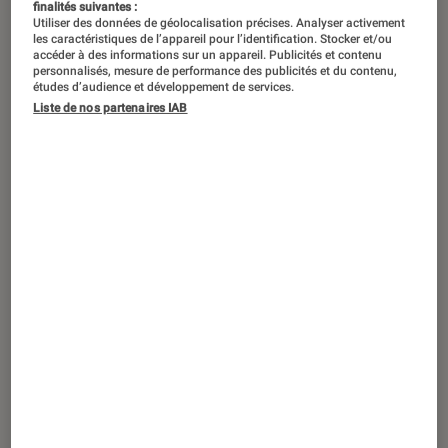
finalités suivantes :
Utiliser des données de géolocalisation précises. Analyser activement
les caractéristiques de l’appareil pour l’identification. Stocker et/ou
accéder à des informations sur un appareil. Publicités et contenu
personnalisés, mesure de performance des publicités et du contenu,
études d’audience et développement de services.
Liste de nos partenaires IAB
TEST LABO
Noté 3 étoiles sur 5
Casques audio
•
13 fév. 2024
Test Labo des SUDIO N2 Pro : une ANC
quasiment inutile