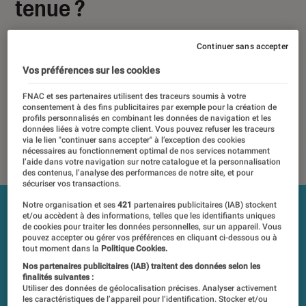
tenue ?
03 mars 2024
・
Par
Lionel Costa, Sofian Nouira
Continuer sans accepter
Les tests et mesures du Labo Fnac sont réalisés en toute
Vos préférences sur les cookies
indépendance du commerce ou des fabricants depuis 1972.
Les responsables de tests garantissent les mesures grâce à
FNAC et ses partenaires utilisent des traceurs soumis à votre
consentement à des fins publicitaires par exemple pour la création de
leur expertise, et aux équipements de mesures les plus
profils personnalisés en combinant les données de navigation et les
précis. Pour en savoir plus,
voir notre charte
. Et pour
données liées à votre compte client. Vous pouvez refuser les traceurs
via le lien "continuer sans accepter" à l’exception des cookies
comparer tous les produits, visitez notre
comparateur
.
nécessaires au fonctionnement optimal de nos services notamment
l’aide dans votre navigation sur notre catalogue et la personnalisation
des contenus, l’analyse des performances de notre site, et pour
sécuriser vos transactions.
Notre organisation et ses
421
partenaires publicitaires (IAB) stockent
et/ou accèdent à des informations, telles que les identifiants uniques
de cookies pour traiter les données personnelles, sur un appareil. Vous
pouvez accepter ou gérer vos préférences en cliquant ci-dessous ou à
tout moment dans la
Politique Cookies.
Nos partenaires publicitaires (IAB) traitent des données selon les
finalités suivantes :
Utiliser des données de géolocalisation précises. Analyser activement
les caractéristiques de l’appareil pour l’identification. Stocker et/ou