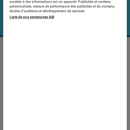
accéder à des informations sur un appareil. Publicités et contenu
personnalisés, mesure de performance des publicités et du contenu,
études d’audience et développement de services.
Liste de nos partenaires IAB
© Starlink
Dans un monde numérique où l’accès
à Internet est essentiel, la solution
Starlink de SpaceX émerge comme
une petite révolution, promettant une
connectivité rapide, fiable et globale.
Mais qu’en est-il réellement ? Le Labo
Fnac s’est penché sur la question.