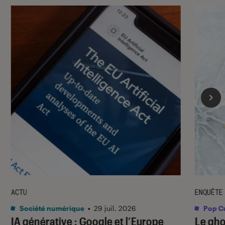
ACTU
ENQUÊTE
Société numérique
•
29 juil. 2026
Pop Cu
IA générative : Google et l’Europe
Le gho