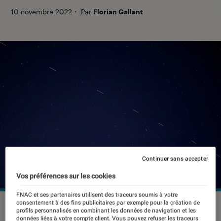
10 novembre 2022
・
Par
Florian Gallant
Continuer sans accepter
Vos préférences sur les cookies
FNAC et ses partenaires utilisent des traceurs soumis à votre
consentement à des fins publicitaires par exemple pour la création de
Les satellites comme ceux de Starlink peuvent laisser
profils personnalisés en combinant les données de navigation et les
apparaître des séries de points lumineux dans le ciel.
données liées à votre compte client. Vous pouvez refuser les traceurs