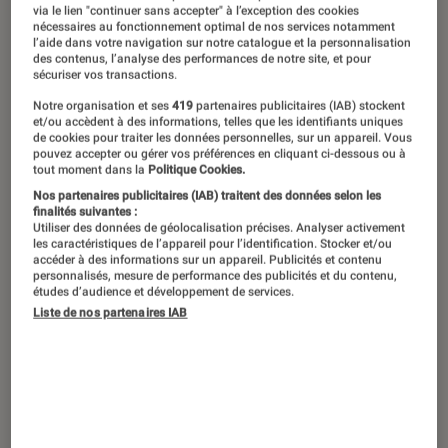
via le lien "continuer sans accepter" à l’exception des cookies
©Forest Katsch/Unsplash
nécessaires au fonctionnement optimal de nos services notamment
l’aide dans votre navigation sur notre catalogue et la personnalisation
des contenus, l’analyse des performances de notre site, et pour
sécuriser vos transactions.
C’est un projet aussi inédit que
Notre organisation et ses
419
partenaires publicitaires (IAB) stockent
controversé. Par sa filiale Starlink,
et/ou accèdent à des informations, telles que les identifiants uniques
de cookies pour traiter les données personnelles, sur un appareil. Vous
l’entreprise Space X d’Elon Musk
pouvez accepter ou gérer vos préférences en cliquant ci-dessous ou à
tout moment dans la
Politique Cookies.
ambitionne de lancer près de 42 000
Nos partenaires publicitaires (IAB) traitent des données selon les
satellites dans le ciel pour offrir de
finalités suivantes :
Utiliser des données de géolocalisation précises. Analyser activement
l’Internet haut débit à l’humanité tout
les caractéristiques de l’appareil pour l’identification. Stocker et/ou
accéder à des informations sur un appareil. Publicités et contenu
entière. D’autres entreprises ont aussi
personnalisés, mesure de performance des publicités et du contenu,
études d’audience et développement de services.
de hautes ambitions spatiales. Sauf
Liste de nos partenaires IAB
que la multiplication des objets
célestes laisse craindre aux
astronomes, professionnels comme
amateurs, des perturbations dans