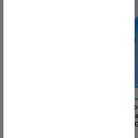
Casques audio
•
06 août. 2026
Infor
Bose renouvelle enfin son casque
Window
QuietComfort et lui offre l’audio des
enfin 
Ultra
sur 8 