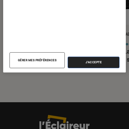
ACTU
TEST LA
Smartphones
•
05 août. 2026
Photo
Comment réussir ses photos de
Test 
l’éclipse solaire du 12 août ?
II : un
GÉRER MES PRÉFÉRENCES
J'ACCEPTE