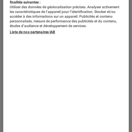
finalités suivantes :
Utiliser des données de géolocalisation précises. Analyser activement
les caractéristiques de l’appareil pour l’identification. Stocker et/ou
accéder à des informations sur un appareil. Publicités et contenu
personnalisés, mesure de performance des publicités et du contenu,
études d’audience et développement de services.
Liste de nos partenaires IAB
TEST LABO
Noté 4 étoiles sur 5
Casques audio
•
12 juin 2019
Test Labo JBL Live 400BT: une prestation
décevante pour ce casque sans fil