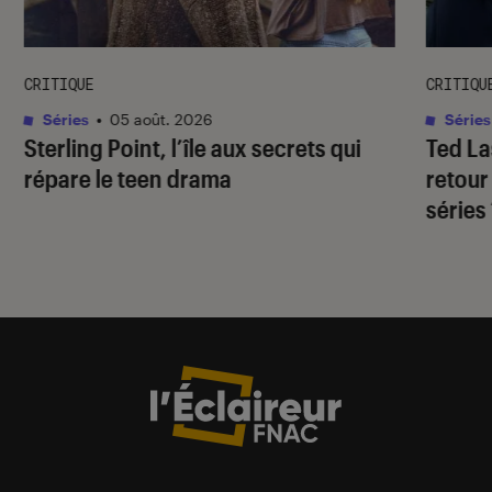
CRITIQUE
CRITIQU
Séries
•
05 août. 2026
Séries
Sterling Point
, l’île aux secrets qui
Ted L
répare le teen drama
retour
séries