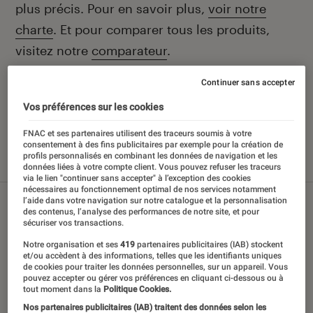
plus précis. Pour en savoir plus,
voir notre
charte
. Et pour comparer tous les produits,
visitez notre
comparateur
.
Continuer sans accepter
Vos préférences sur les cookies
Nos derniers contenus
FNAC et ses partenaires utilisent des traceurs soumis à votre
consentement à des fins publicitaires par exemple pour la création de
profils personnalisés en combinant les données de navigation et les
Tout
Sélections et guides
Tests
données liées à votre compte client. Vous pouvez refuser les traceurs
via le lien "continuer sans accepter" à l’exception des cookies
nécessaires au fonctionnement optimal de nos services notamment
l’aide dans votre navigation sur notre catalogue et la personnalisation
des contenus, l’analyse des performances de notre site, et pour
sécuriser vos transactions.
Notre organisation et ses
419
partenaires publicitaires (IAB) stockent
et/ou accèdent à des informations, telles que les identifiants uniques
de cookies pour traiter les données personnelles, sur un appareil. Vous
pouvez accepter ou gérer vos préférences en cliquant ci-dessous ou à
tout moment dans la
Politique Cookies.
Nos partenaires publicitaires (IAB) traitent des données selon les