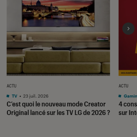
ACTU
ACTU
TV
•
23 juil. 2026
Gami
C’est quoi le nouveau mode Creator
4 cons
Original lancé sur les TV LG de 2026 ?
sur In