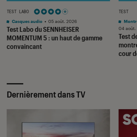
TEST LABO
TEST
Noté 4 étoiles sur 5
Casques audio
•
05 août. 2026
Montre
Test Labo du SENNHEISER
04 août.
Test d
MOMENTUM 5 : un haut de gamme
montre
convaincant
cour d
Dernièrement dans TV