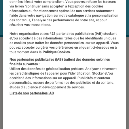
données liées à votre compte client. Vous pouvez refuser les traceurs
via le lien "continuer sans accepter" à l’exception des cookies
nécessaires au fonctionnement optimal de nos services notamment
l’aide dans votre navigation sur notre catalogue et la personnalisation
des contenus, l’analyse des performances de notre site, et pour
sécuriser vos transactions.
Notre organisation et ses
421
partenaires publicitaires (IAB) stockent
et/ou accèdent à des informations, telles que les identifiants uniques
de cookies pour traiter les données personnelles, sur un appareil. Vous
pouvez accepter ou gérer vos préférences en cliquant ci-dessous ou à
tout moment dans la
Politique Cookies.
Positionnée en milieu de gamme, la
Nos partenaires publicitaires (IAB) traitent des données selon les
série XF70 de Sony est logiquement
finalités suivantes :
Utiliser des données de géolocalisation précises. Analyser activement
proposée à un prix moindre que la
les caractéristiques de l’appareil pour l’identification. Stocker et/ou
accéder à des informations sur un appareil. Publicités et contenu
XF90, tout en lui empruntant de
personnalisés, mesure de performance des publicités et du contenu,
études d’audience et développement de services.
nombreuses fonctionnalités. Mais
Liste de nos partenaires IAB
qu’en est-il de la qualité des images ?
Pour le savoir, nous avons testé sa
variante 55 pouces, le Sony KD-
55XF7096. Verdict ci-dessous.