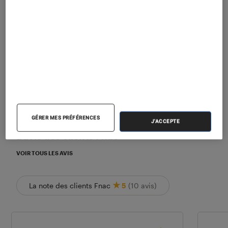
Les notes de ce graphique sont à retrouver dans l'
GÉRER MES PRÉFÉRENCES
J'ACCEPTE
L’avis des clients Fnac
VOIR TOUS LES AVIS
La note des clients Fnac
5
(10 avis)