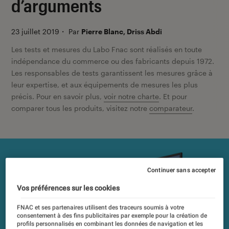
d’arguments
23 juillet 2019
・
Par
Pierre Blanc, Driss Abdi
Les tests et mesures du Labo Fnac sont réalisés en toute
indépendance du commerce ou des fabricants depuis 1972.
Les responsables de tests garantissent les mesures grâce à
leur expertise, et aux équipements de mesures les plus
précis. Pour en savoir plus,
voir notre charte
. Et pour
comparer tous les produits, visitez notre
comparateur
.
Continuer sans accepter
Vos préférences sur les cookies
FNAC et ses partenaires utilisent des traceurs soumis à votre
consentement à des fins publicitaires par exemple pour la création de
profils personnalisés en combinant les données de navigation et les