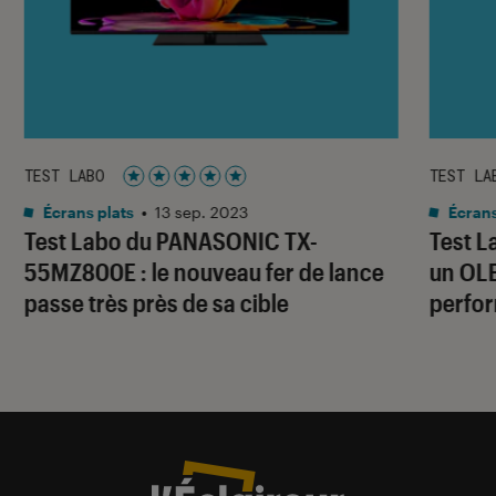
TEST LABO
TEST LA
Noté 5 étoiles sur 5
Écrans plats
•
13 sep. 2023
Écrans
Test Labo du PANASONIC TX-
Test L
55MZ800E : le nouveau fer de lance
un OLE
passe très près de sa cible
perfo