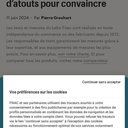
d’atouts pour convaincre
11 juin 2024
・
Par
Pierre Crochart
Les tests et mesures du Labo Fnac sont réalisés en toute
indépendance du commerce ou des fabricants depuis 1972.
Les responsables de tests garantissent les mesures grâce à
leur expertise, et aux équipements de mesures les plus
précis. Pour en savoir plus,
voir notre charte
. Et pour
comparer tous les produits, visitez notre
comparateur
.
Continuer sans accepter
Vos préférences sur les cookies
FNAC et ses partenaires utilisent des traceurs soumis à votre
consentement à des fins publicitaires par exemple pour la création de
profils personnalisés en combinant les données de navigation et les
données liées à votre compte client. Vous pouvez refuser les traceurs
via le lien "continuer sans accepter" à l’exception des cookies
nécessaires au fonctionnement optimal de nos services notamment