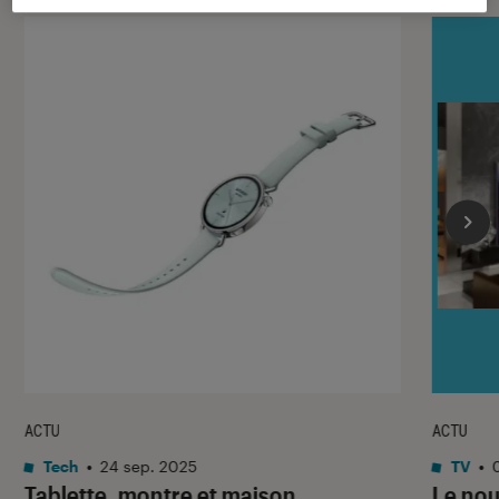
ACTU
ACTU
Tech
•
24 sep. 2025
TV
•
Tablette, montre et maison
Le nou