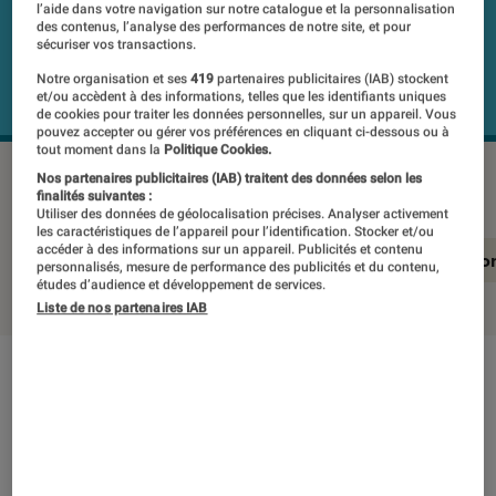
l’aide dans votre navigation sur notre catalogue et la personnalisation
des contenus, l’analyse des performances de notre site, et pour
sécuriser vos transactions.
Notre organisation et ses
419
partenaires publicitaires (IAB) stockent
et/ou accèdent à des informations, telles que les identifiants uniques
de cookies pour traiter les données personnelles, sur un appareil. Vous
pouvez accepter ou gérer vos préférences en cliquant ci-dessous ou à
tout moment dans la
Politique Cookies.
LG 43UT81006LA
©Labo Fnac
Nos partenaires publicitaires (IAB) traitent des données selon les
finalités suivantes :
Utiliser des données de géolocalisation précises. Analyser activement
les caractéristiques de l’appareil pour l’identification. Stocker et/ou
accéder à des informations sur un appareil. Publicités et contenu
En résumé
Notre test détaillé
Conclusio
personnalisés, mesure de performance des publicités et du contenu,
études d’audience et développement de services.
Liste de nos partenaires IAB
En résumé
NOTE LABOFNAC
Noté 2 étoiles sur 5