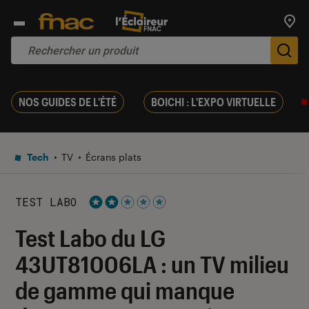
Trouv
De
NOS GUIDES DE L'ÉTÉ
BOICHI : L'EXPO VIRTUELLE
Tech
TV
Écrans plats
TEST LABO
Noté 2 étoiles sur 5
Test Labo du LG
43UT81006LA : un TV milieu
de gamme qui manque