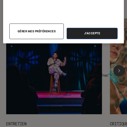
l'Éclaireur FNAC
GÉRER MES PRÉFÉRENCES
J'ACCEPTE
l'Éclaireur fnac">
ENTRETIEN
CRITIQU