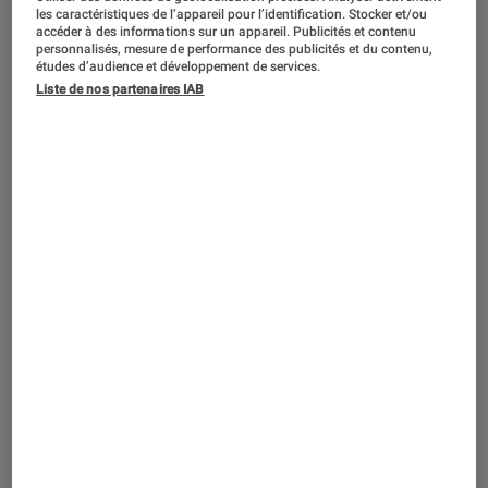
SÉLECTION
les caractéristiques de l’appareil pour l’identification. Stocker et/ou
accéder à des informations sur un appareil. Publicités et contenu
Figurines et jeux
•
19 oct. 2017
personnalisés, mesure de performance des publicités et du contenu,
études d’audience et développement de services.
Les dessins animés stars des tout petits
Liste de nos partenaires IAB
!