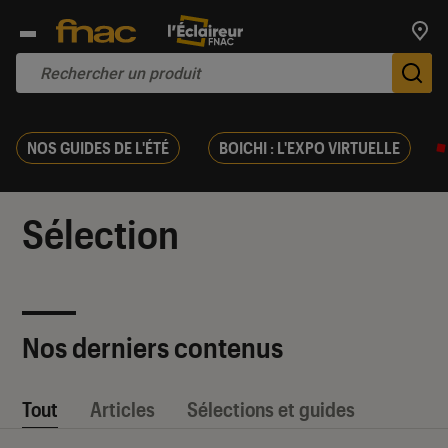
Trouv
De
NOS GUIDES DE L'ÉTÉ
BOICHI : L'EXPO VIRTUELLE
Sélection
Nos derniers contenus
Tout
Articles
Sélections et guides