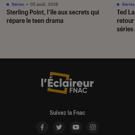
Séries
•
05 août. 2026
Séries
Sterling Point
, l’île aux secrets qui
Ted L
répare le teen drama
retour
séries
Suivez la Fnac