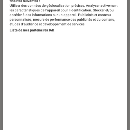
finalités suivantes :
Utiliser des données de géolocalisation précises. Analyser activement
les caractéristiques de l’appareil pour l’identification. Stocker et/ou
accéder à des informations sur un appareil. Publicités et contenu
personnalisés, mesure de performance des publicités et du contenu,
études d’audience et développement de services.
ENTRETIEN
Liste de nos partenaires IAB
Société numérique
•
03 déc. 2022
Samuel Comblez (e-Enfance) : “Les
jeunes sont moins dupes qu’auparavant
sur Internet”