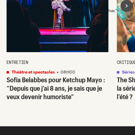
l'Éclaireur fnac">
ENTRETIEN
CRITIQU
Théâtre et spectacles
•
08H00
Séries
Sofia Belabbes pour
Ketchup Mayo
:
The S
“Depuis que j’ai 8 ans, je sais que je
la sér
veux devenir humoriste”
l’été ?