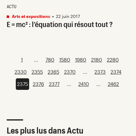
ACTU
Arts et expositions
•
22 juin 2017
E = mc² : l’équation qui résout tout ?
1
...
780
1580
1980
2180
2280
2330
2355
2365
2370
...
2373
2374
2375
2376
2377
...
2410
...
2462
Les plus lus dans Actu