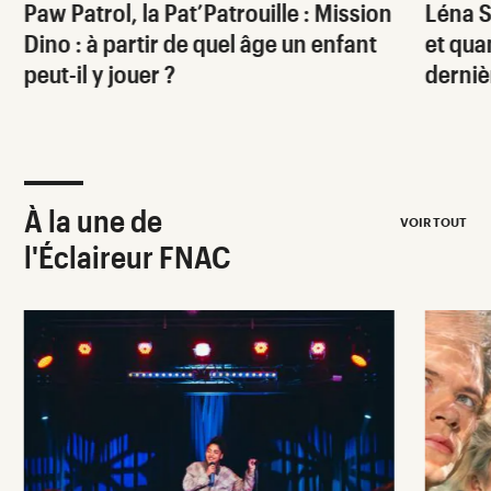
Paw Patrol, la Pat’Patrouille : Mission
Léna S
Dino
: à partir de quel âge un enfant
et qua
peut-il y jouer ?
derniè
À la une de
VOIR TOUT
l'Éclaireur FNAC