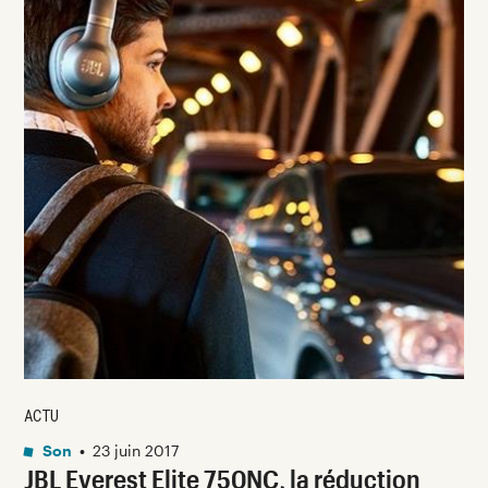
ACTU
Son
•
23 juin 2017
JBL Everest Elite 750NC, la réduction