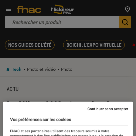
Trouv
De
NOS GUIDES DE L'ÉTÉ
BOICHI : L'EXPO VIRTUELLE
Tech
Photo et vidéo
Photo
ACTU
Le Nikon 1 V3 n’est plus à
Continuer sans accepter
vendre…
Vos préférences sur les cookies
FNAC et ses partenaires utilisent des traceurs soumis à votre
16 janvier 2018
・
Par
Romain Challand