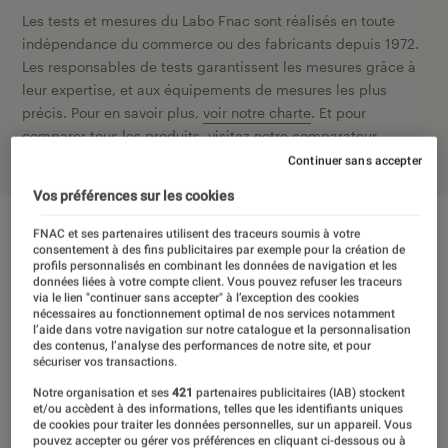
Les tests et mesures du Labo Fnac sont réalisés en toute
indépendance du commerce ou des fabricants depuis 1972.
Les responsables de tests garantissent les mesures grâce à
leur expertise, et aux équipements de mesures les plus
précis. Pour en savoir plus,
voir notre charte
. Et pour
comparer tous les produits, visitez notre
comparateur
.
Continuer sans accepter
Vos préférences sur les cookies
FNAC et ses partenaires utilisent des traceurs soumis à votre
consentement à des fins publicitaires par exemple pour la création de
profils personnalisés en combinant les données de navigation et les
données liées à votre compte client. Vous pouvez refuser les traceurs
via le lien "continuer sans accepter" à l’exception des cookies
nécessaires au fonctionnement optimal de nos services notamment
l’aide dans votre navigation sur notre catalogue et la personnalisation
des contenus, l’analyse des performances de notre site, et pour
sécuriser vos transactions.
Notre organisation et ses
421
partenaires publicitaires (IAB) stockent
et/ou accèdent à des informations, telles que les identifiants uniques
de cookies pour traiter les données personnelles, sur un appareil. Vous
pouvez accepter ou gérer vos préférences en cliquant ci-dessous ou à