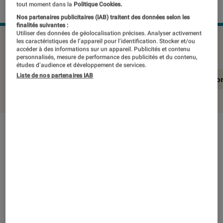
tout moment dans la
Politique Cookies.
Nos partenaires publicitaires (IAB) traitent des données selon les
finalités suivantes :
Utiliser des données de géolocalisation précises. Analyser activement
OLYMPUS TG-7
©Labo Fnac
les caractéristiques de l’appareil pour l’identification. Stocker et/ou
accéder à des informations sur un appareil. Publicités et contenu
personnalisés, mesure de performance des publicités et du contenu,
études d’audience et développement de services.
Liste de nos partenaires IAB
En résumé
Notre test détaillé
Conclusio
En résumé
NOTE LABOFNAC
Noté 3 étoiles sur 5
Le marché des compacts a beau être ce qu’il
est, Om System ne relâche pas ses efforts pour