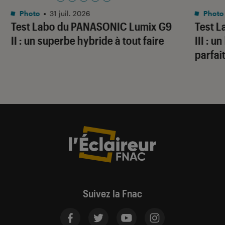
Noté 5 étoiles sur 5
Photo
•
31 juil. 2026
Photo
Test Labo du PANASONIC Lumix G9
Test 
II : un superbe hybride à tout faire
III : 
parfai
Suivez la Fnac