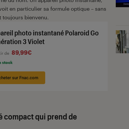
ème du nom. Un appareil photo instantané,
voit en particulier sa formule optique – sans
t toujours bienvenu.
areil photo instantané Polaroid Go
ération 3 Violet
89,99€
tir de
n stock
cheter sur Fnac.com
né compact qui prend de