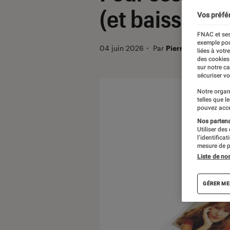
(et baisse son
Vos préfé
FNAC et ses
exemple pou
04 juin 2026
・
Par
Pierre Crochart
liées à votr
des cookies
sur notre c
sécuriser vo
Notre organ
telles que l
pouvez acce
Nos partenai
Utiliser des
l’identifica
mesure de p
Liste de no
GÉRER ME