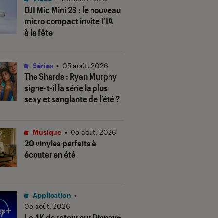
DJI Mic Mini 2S : le nouveau
micro compact invite l’IA
à la fête
Séries
•
05 août. 2026
The Shards
: Ryan Murphy
signe-t-il la série la plus
sexy et sanglante de l’été ?
Musique
•
05 août. 2026
20 vinyles parfaits à
écouter en été
Application
•
05 août. 2026
La 4K de retour sur Disney+