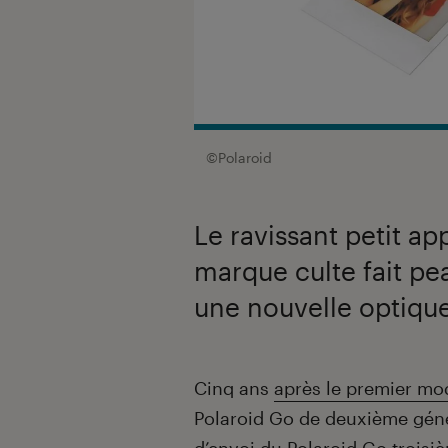
©Polaroid
Le ravissant petit ap
marque culte fait pe
une nouvelle optique
Introduction
Cinq ans
après le premier mo
Polaroid Go de deuxième gén