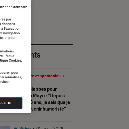
er sans accepter
ires par
es données
 à l’exception
re navigation
te, et pour
ormations,
 plus récents
reil. Vous
tique Cookies.
appareil pour
Théâtre et spectacles
•
 personnalisés,
rvices.
08H00
Sofia Belabbes pour
Ketchup Mayo
: “Depuis
que j’ai 8 ans, je sais que je
ACCEPTE
veux devenir humoriste”
Vidéo
•
05 août. 2026