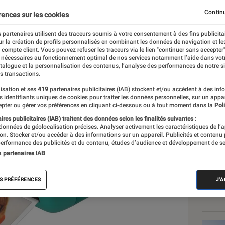
 prix !)
Continu
rences sur les cookies
 partenaires utilisent des traceurs soumis à votre consentement à des fins publicita
r la création de profils personnalisés en combinant les données de navigation et l
e compte client. Vous pouvez refuser les traceurs via le lien "continuer sans accepter"
 nécessaires au fonctionnement optimal de nos services notamment l’aide dans vot
atalogue et la personnalisation des contenus, l’analyse des performances de notre si
s transactions.
isation et ses
419
partenaires publicitaires (IAB) stockent et/ou accèdent à des inf
Les
es identifiants uniques de cookies pour traiter les données personnelles, sur un appa
pter ou gérer vos préférences en cliquant ci-dessous ou à tout moment dans la
Poli
res publicitaires (IAB) traitent des données selon les finalités suivantes :
 données de géolocalisation précises. Analyser activement les caractéristiques de l’
tion. Stocker et/ou accéder à des informations sur un appareil. Publicités et contenu
erformance des publicités et du contenu, études d’audience et développement de se
s partenaires IAB
S PRÉFÉRENCES
J'