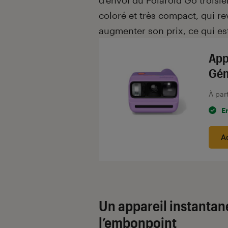
d’envoi du Polaroid Go troisi
coloré et très compact, qui re
augmenter son prix, ce qui es
App
Gén
À par
E
A
Un appareil instanta
l’embonpoint