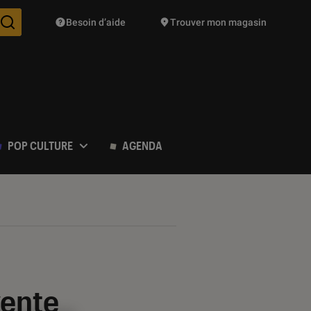
Besoin d’aide
Trouver mon magasin
Des suggestions de produits vont vous être proposées pendant vo
POP CULTURE
AGENDA
vente