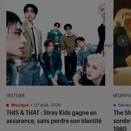
l'Éclaireur fnac">
CRITIQUE
DÉCRYPT
Musique
•
07 août. 2026
Séries
THIS & THAT
: Stray Kids gagne en
The S
assurance, sans perdre son identité
sombr
1980