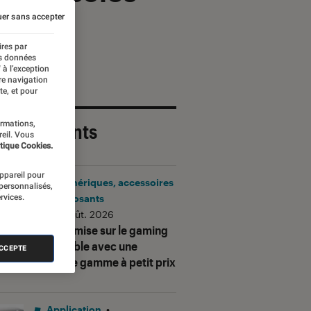
er sans accepter
ires par
es données
 à l’exception
re navigation
te, et pour
ormations,
 plus récents
reil. Vous
tique Cookies.
appareil pour
Périphériques, accessoires
 personnalisés,
rvices.
et composants
•
06 août. 2026
Corsair mise sur le gaming
accessible avec une
ACCEPTE
nouvelle gamme à petit prix
Application
•