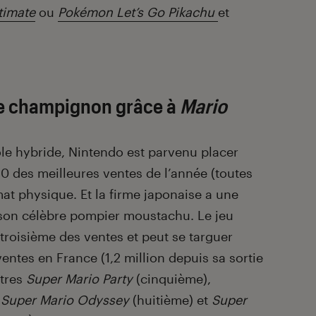
timate
ou
Pokémon Let’s Go Pikachu
et
le champignon grâce à
Mario
le hybride, Nintendo est parvenu placer
 10 des meilleures ventes de l’année (toutes
t physique. Et la firme japonaise a une
 son célèbre pompier moustachu. Le jeu
troisième des ventes et peut se targuer
ventes en France (1,2 million depuis sa sortie
itres
Super Mario Party
(cinquième),
,
Super Mario Odyssey
(huitième) et
Super