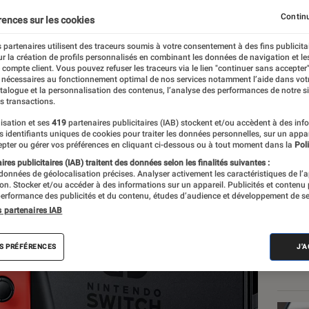
rance
Continu
rences sur les cookies
 partenaires utilisent des traceurs soumis à votre consentement à des fins publicita
r la création de profils personnalisés en combinant les données de navigation et l
e
e compte client. Vous pouvez refuser les traceurs via le lien "continuer sans accepter"
 nécessaires au fonctionnement optimal de nos services notamment l’aide dans vot
atalogue et la personnalisation des contenus, l’analyse des performances de notre si
s transactions.
isation et ses
419
partenaires publicitaires (IAB) stockent et/ou accèdent à des inf
Les
es identifiants uniques de cookies pour traiter les données personnelles, sur un appa
pter ou gérer vos préférences en cliquant ci-dessous ou à tout moment dans la
Poli
res publicitaires (IAB) traitent des données selon les finalités suivantes :
 données de géolocalisation précises. Analyser activement les caractéristiques de l’
tion. Stocker et/ou accéder à des informations sur un appareil. Publicités et contenu
erformance des publicités et du contenu, études d’audience et développement de se
s partenaires IAB
S PRÉFÉRENCES
J'