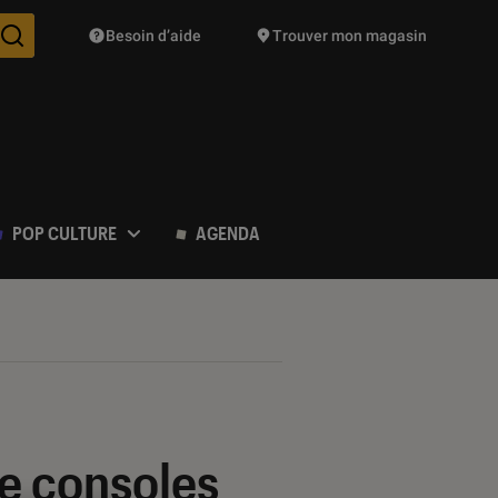
Besoin d’aide
Trouver mon magasin
Des suggestions de produits vont vous être proposées pendant vo
POP CULTURE
AGENDA
de consoles