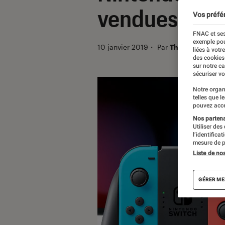
vendues en F
Vos préfé
FNAC et ses
exemple pou
10 janvier 2019
・
Par
Thomas Estimbr
liées à votr
des cookies
sur notre c
sécuriser vo
Notre organ
telles que l
pouvez acce
Nos partenai
Utiliser des
l’identifica
mesure de p
Liste de no
GÉRER ME