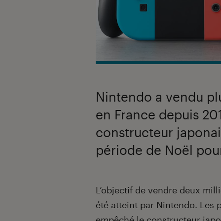
Nintendo a vendu pl
en France depuis 201
constructeur japonai
période de Noël pour
Introduction
L’objectif de vendre deux mill
été atteint par Nintendo. Les
empêché le constructeur japo