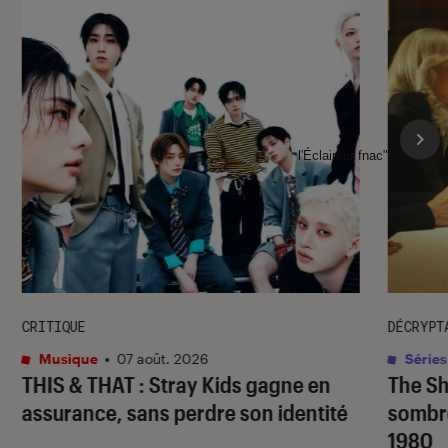
l'Éclaireur fnac">
CRITIQUE
DÉCRYPT
Musique
•
07 août. 2026
Séries
THIS & THAT
: Stray Kids gagne en
The S
assurance, sans perdre son identité
sombr
1980