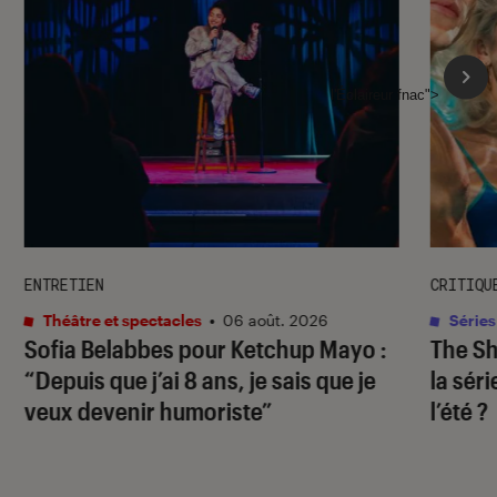
l'Éclaireur fnac">
ENTRETIEN
CRITIQU
Théâtre et spectacles
•
06 août. 2026
Séries
Sofia Belabbes pour
Ketchup Mayo
:
The S
“Depuis que j’ai 8 ans, je sais que je
la sér
veux devenir humoriste”
l’été ?