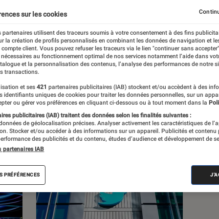
, à la pop culture, à la culture numérique et
Continu
rences sur les cookies
 partenaires utilisent des traceurs soumis à votre consentement à des fins publicita
r la création de profils personnalisés en combinant les données de navigation et l
e compte client. Vous pouvez refuser les traceurs via le lien "continuer sans accepter"
 nécessaires au fonctionnement optimal de nos services notamment l’aide dans vot
atalogue et la personnalisation des contenus, l’analyse des performances de notre si
s transactions.
s
isation et ses
421
partenaires publicitaires (IAB) stockent et/ou accèdent à des inf
es identifiants uniques de cookies pour traiter les données personnelles, sur un appa
pter ou gérer vos préférences en cliquant ci-dessous ou à tout moment dans la
Poli
res publicitaires (IAB) traitent des données selon les finalités suivantes :
 guides
Tests
 données de géolocalisation précises. Analyser activement les caractéristiques de l’
tion. Stocker et/ou accéder à des informations sur un appareil. Publicités et contenu
erformance des publicités et du contenu, études d’audience et développement de se
s partenaires IAB
S PRÉFÉRENCES
J'