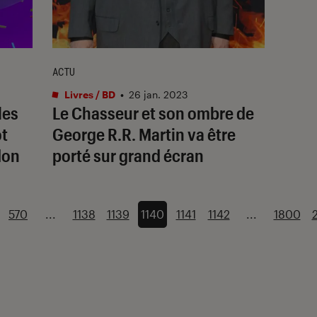
ACTU
Livres / BD
•
26 jan. 2023
les
Le Chasseur et son ombre
de
t
George R.R. Martin va être
don
porté sur grand écran
570
...
1138
1139
1140
1141
1142
...
1800