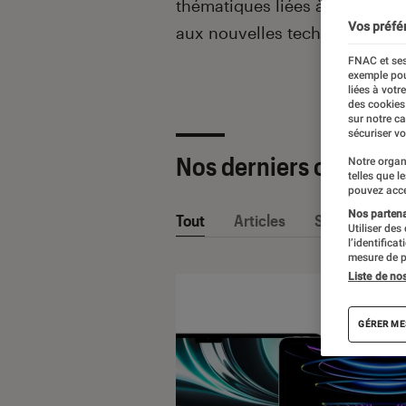
thématiques liées
à la culture
Vos préfé
aux nouvelles technologies.
FNAC et ses
exemple pou
liées à votr
des cookies
sur notre c
sécuriser vo
Nos derniers contenu
Notre organ
telles que l
pouvez acce
Nos partenai
Tout
Articles
Sélections et
Utiliser des
l’identifica
mesure de p
Liste de no
GÉRER ME