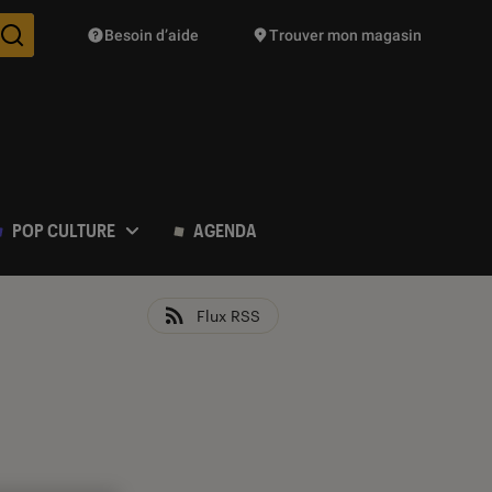
Besoin d’aide
Trouver mon magasin
Des suggestions de produits vont vous être proposées pendant vo
POP CULTURE
AGENDA
Flux RSS