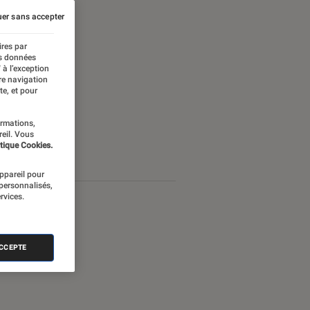
er sans accepter
ires par
es données
 à l’exception
re navigation
te, et pour
ormations,
reil. Vous
tique Cookies.
appareil pour
 personnalisés,
rvices.
ACCEPTE