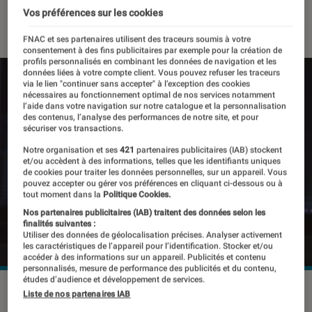
Vos préférences sur les cookies
07 mars 2023
・
Par
Benjamin Logerot
FNAC et ses partenaires utilisent des traceurs soumis à votre
consentement à des fins publicitaires par exemple pour la création de
profils personnalisés en combinant les données de navigation et les
données liées à votre compte client. Vous pouvez refuser les traceurs
via le lien "continuer sans accepter" à l’exception des cookies
nécessaires au fonctionnement optimal de nos services notamment
l’aide dans votre navigation sur notre catalogue et la personnalisation
des contenus, l’analyse des performances de notre site, et pour
sécuriser vos transactions.
Notre organisation et ses
421
partenaires publicitaires (IAB) stockent
et/ou accèdent à des informations, telles que les identifiants uniques
de cookies pour traiter les données personnelles, sur un appareil. Vous
pouvez accepter ou gérer vos préférences en cliquant ci-dessous ou à
tout moment dans la
Politique Cookies.
Nos partenaires publicitaires (IAB) traitent des données selon les
finalités suivantes :
Utiliser des données de géolocalisation précises. Analyser activement
les caractéristiques de l’appareil pour l’identification. Stocker et/ou
accéder à des informations sur un appareil. Publicités et contenu
personnalisés, mesure de performance des publicités et du contenu,
études d’audience et développement de services.
Google revient à du classique avec le nom de code
Liste de nos partenaires IAB
d'Android 15.
©quietbits/Shutterstock