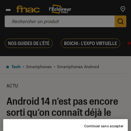
Trouv
De
NOS GUIDES DE L'ÉTÉ
BOICHI : L'EXPO VIRTUELLE
Tech
Smartphones
Smartphones Android
ACTU
Android 14 n’est pas encore
sorti qu’on connaît déjà le
nom de code d’Android 15
Continuer sans accepter