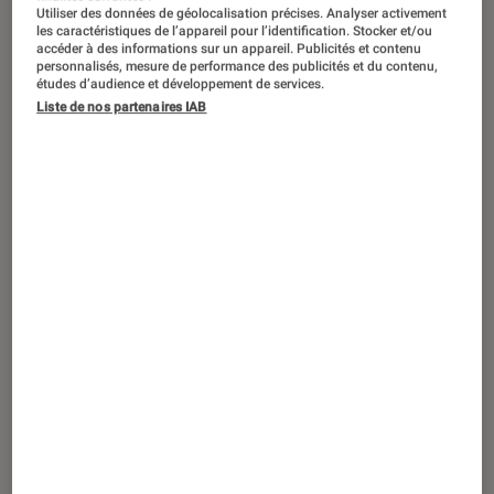
TEST LABO
Utiliser des données de géolocalisation précises. Analyser activement
les caractéristiques de l’appareil pour l’identification. Stocker et/ou
Noté 5 étoiles sur 5
Écrans plats
•
27 août. 2025
accéder à des informations sur un appareil. Publicités et contenu
personnalisés, mesure de performance des publicités et du contenu,
Test Labo du Samsung TQ65QN85FAU :
études d’audience et développement de services.
le NeoQLED conjugué au presque parfait
Liste de nos partenaires IAB