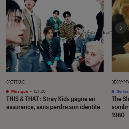
l'Éclaireur fnac">
CRITIQUE
DÉCRYPT
Musique
•
12H20
Séries
THIS & THAT
: Stray Kids gagne en
The S
assurance, sans perdre son identité
sombr
1980