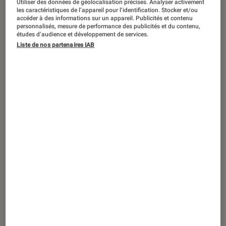
Utiliser des données de géolocalisation précises. Analyser activement
TEST LABO
les caractéristiques de l’appareil pour l’identification. Stocker et/ou
Noté 5 étoiles sur 5
accéder à des informations sur un appareil. Publicités et contenu
Enceintes audio
•
02 nov. 2018
personnalisés, mesure de performance des publicités et du contenu,
Test Labo de la Marshall Woburn 2 : la
études d’audience et développement de services.
Liste de nos partenaires IAB
puissance au rendez-vous