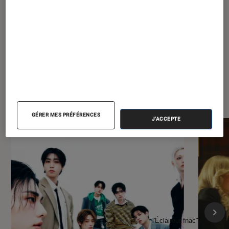
À la une de
VOIR TOUT
l'Éclaireur FNAC
GÉRER MES PRÉFÉRENCES
J'ACCEPTE
l'Éclaireur fnac">