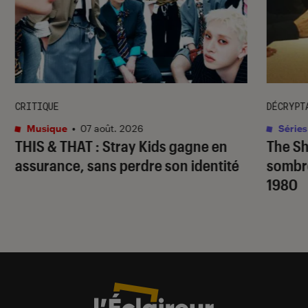
CRITIQUE
DÉCRYPT
Musique
•
07 août. 2026
Séries
THIS & THAT
: Stray Kids gagne en
The S
assurance, sans perdre son identité
sombr
1980