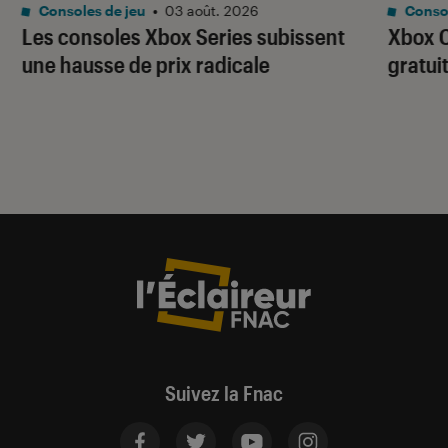
Consoles de jeu
•
03 août. 2026
Consol
Les consoles Xbox Series subissent
Xbox C
une hausse de prix radicale
gratui
Suivez la Fnac