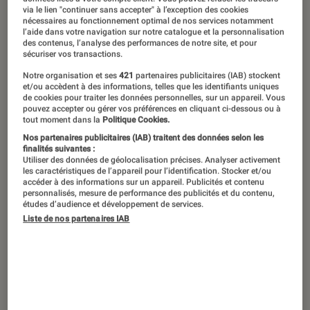
via le lien "continuer sans accepter" à l’exception des cookies
nécessaires au fonctionnement optimal de nos services notamment
Après le H3 Hybrid, la marque danoise
l’aide dans votre navigation sur notre catalogue et la personnalisation
des contenus, l’analyse des performances de notre site, et pour
EPOS propose une nouvelle version
sécuriser vos transactions.
Pro. Toujours aussi flexible dans son
Notre organisation et ses
421
partenaires publicitaires (IAB) stockent
et/ou accèdent à des informations, telles que les identifiants uniques
utilisation, il embarque de nouvelles
de cookies pour traiter les données personnelles, sur un appareil. Vous
fonctionnalités et technologies.
pouvez accepter ou gérer vos préférences en cliquant ci-dessous ou à
tout moment dans la
Politique Cookies.
Vérifions le tout avec un test !
Nos partenaires publicitaires (IAB) traitent des données selon les
finalités suivantes :
Utiliser des données de géolocalisation précises. Analyser activement
les caractéristiques de l’appareil pour l’identification. Stocker et/ou
Introduction
accéder à des informations sur un appareil. Publicités et contenu
Si vous ne l’aviez pas encore compris,
EPOS
,
personnalisés, mesure de performance des publicités et du contenu,
études d’audience et développement de services.
l’ancienne branche gaming de Sennheiser, a
Liste de nos partenaires IAB
bien l’intention de s’imposer comme la marque
référence en matière de casque gaming.
Depuis le mois de septembre, le
H3PRO Hybrid
est déjà le troisième casque présenté, après le