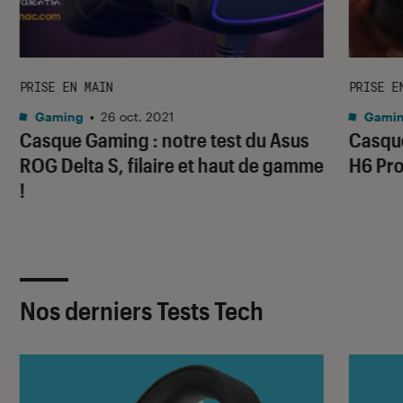
PRISE EN MAIN
PRISE E
Gaming
•
26 oct. 2021
Gami
Casque Gaming : notre test du Asus
Casque
ROG Delta S, filaire et haut de gamme
H6 Pro
!
Nos derniers Tests Tech