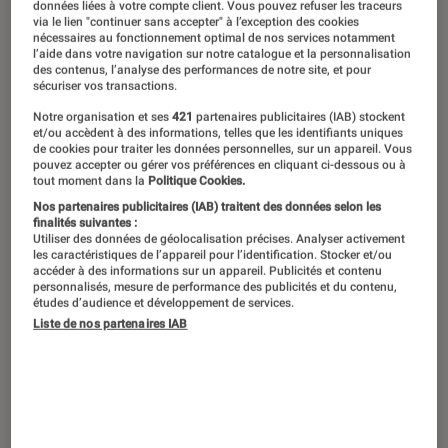
données liées à votre compte client. Vous pouvez refuser les traceurs
via le lien "continuer sans accepter" à l’exception des cookies
La marque Len’s, basée en Normandie,
nécessaires au fonctionnement optimal de nos services notamment
l’aide dans votre navigation sur notre catalogue et la personnalisation
fabrique et commercialise une
des contenus, l’analyse des performances de notre site, et pour
sécuriser vos transactions.
gamme d’ordinateurs de bureau
Notre organisation et ses
421
partenaires publicitaires (IAB) stockent
équipés des meilleurs composants et
et/ou accèdent à des informations, telles que les identifiants uniques
de cookies pour traiter les données personnelles, sur un appareil. Vous
conçus pour durer. Nous testons
pouvez accepter ou gérer vos préférences en cliquant ci-dessous ou à
tout moment dans la
Politique Cookies.
aujourd’hui le modèle G310 F,
Nos partenaires publicitaires (IAB) traitent des données selon les
abordable mais qui offre déjà, nous
finalités suivantes :
Utiliser des données de géolocalisation précises. Analyser activement
allons le voir, un haut niveau de
les caractéristiques de l’appareil pour l’identification. Stocker et/ou
accéder à des informations sur un appareil. Publicités et contenu
performances.
personnalisés, mesure de performance des publicités et du contenu,
études d’audience et développement de services.
Liste de nos partenaires IAB
Introduction
Nous avons récemment eu le plaisir de tester
deux belles configurations proposées par la
marque Len’s. Emanation du spécialiste de la