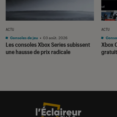
ACTU
ACTU
Consoles de jeu
•
03 août. 2026
Consol
Les consoles Xbox Series subissent
Xbox C
une hausse de prix radicale
gratui