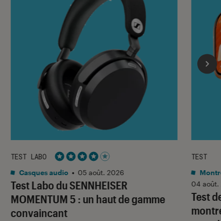
TEST LABO
TEST
Noté 4 étoiles sur 5
Casques audio
•
05 août. 2026
Montre
Test Labo du SENNHEISER
04 août.
Test d
MOMENTUM 5 : un haut de gamme
montre
convaincant