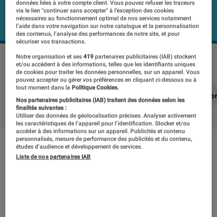
données liées à votre compte client. Vous pouvez refuser les traceurs
via le lien "continuer sans accepter" à l’exception des cookies
nécessaires au fonctionnement optimal de nos services notamment
l’aide dans votre navigation sur notre catalogue et la personnalisation
des contenus, l’analyse des performances de notre site, et pour
sécuriser vos transactions.
PHILIPS 55PUS7906-12
©Labo Fnac
Notre organisation et ses
419
partenaires publicitaires (IAB) stockent
et/ou accèdent à des informations, telles que les identifiants uniques
de cookies pour traiter les données personnelles, sur un appareil. Vous
pouvez accepter ou gérer vos préférences en cliquant ci-dessous ou à
tout moment dans la
Politique Cookies.
En résumé
Notre test détaillé
Conclusio
Nos partenaires publicitaires (IAB) traitent des données selon les
finalités suivantes :
Utiliser des données de géolocalisation précises. Analyser activement
les caractéristiques de l’appareil pour l’identification. Stocker et/ou
accéder à des informations sur un appareil. Publicités et contenu
personnalisés, mesure de performance des publicités et du contenu,
études d’audience et développement de services.
En résumé
Liste de nos partenaires IAB
NOTE LABOFNAC
Noté 2 étoiles sur 5
TP Vision qui commercialise des téléviseurs