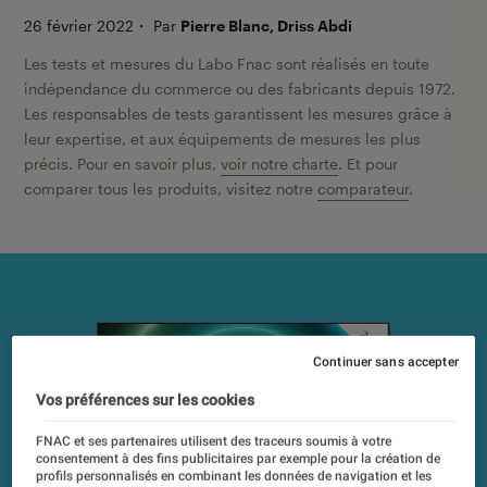
26 février 2022
・
Par
Pierre Blanc, Driss Abdi
Les tests et mesures du Labo Fnac sont réalisés en toute
indépendance du commerce ou des fabricants depuis 1972.
Les responsables de tests garantissent les mesures grâce à
leur expertise, et aux équipements de mesures les plus
précis. Pour en savoir plus,
voir notre charte
. Et pour
comparer tous les produits, visitez notre
comparateur
.
Continuer sans accepter
Vos préférences sur les cookies
FNAC et ses partenaires utilisent des traceurs soumis à votre
consentement à des fins publicitaires par exemple pour la création de
profils personnalisés en combinant les données de navigation et les