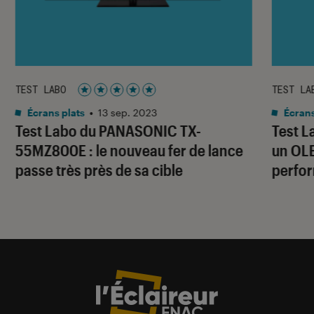
TEST LABO
TEST LA
Noté 5 étoiles sur 5
Écrans plats
•
13 sep. 2023
Écrans
Test Labo du PANASONIC TX-
Test L
55MZ800E : le nouveau fer de lance
un OLE
passe très près de sa cible
perfo