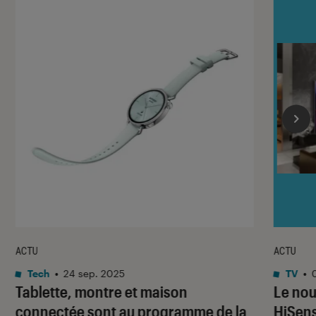
ACTU
ACTU
Tech
•
24 sep. 2025
TV
•
Tablette, montre et maison
Le nou
connectée sont au programme de la
HiSens