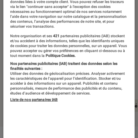
©Razer
données liées à votre compte client. Vous pouvez refuser les traceurs
via le lien "continuer sans accepter" à l’exception des cookies
nécessaires au fonctionnement optimal de nos services notamment
l’aide dans votre navigation sur notre catalogue et la personnalisation
des contenus, l’analyse des performances de notre site, et pour
Ce nouveau casque sans fil vient
sécuriser vos transactions.
enrichir la gamme Barracuda de Razer
Notre organisation et ses
421
partenaires publicitaires (IAB) stockent
et/ou accèdent à des informations, telles que les identifiants uniques
d’un modèle RGB pensé pour une
de cookies pour traiter les données personnelles, sur un appareil. Vous
utilisation aussi bien sédentaire que
pouvez accepter ou gérer vos préférences en cliquant ci-dessous ou à
tout moment dans la
Politique Cookies.
nomade, tout en promettant de
Nos partenaires publicitaires (IAB) traitent des données selon les
finalités suivantes :
conserver les qualités qui ont fait le
Utiliser des données de géolocalisation précises. Analyser activement
succès de la gamme.
les caractéristiques de l’appareil pour l’identification. Stocker et/ou
accéder à des informations sur un appareil. Publicités et contenu
personnalisés, mesure de performance des publicités et du contenu,
études d’audience et développement de services.
Liste de nos partenaires IAB
En résumé
Design et ergonomie
Qualité