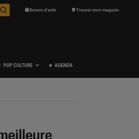
Besoin d’aide
Trouver mon magasin
Des suggestions de produits vont vous être proposées pendant vo
POP CULTURE
AGENDA
 meilleure