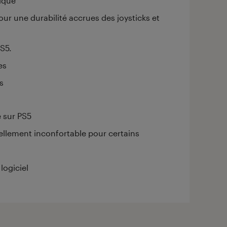
ique
pour une durabilité accrues des joysticks et
S5.
es
s
 sur PS5
iellement inconfortable pour certains
logiciel