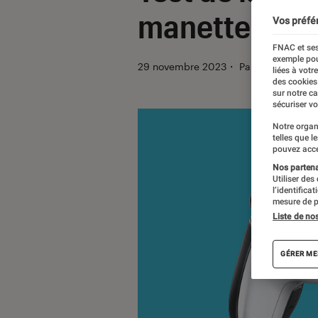
manette pro-
Vos préfé
FNAC et ses
exemple pou
29 novembre 2023
・
Par
Sofian Noui
liées à votr
des cookies
sur notre c
sécuriser vo
Notre organ
telles que l
pouvez acce
Nos partenai
Utiliser des
l’identifica
mesure de p
Liste de no
GÉRER ME