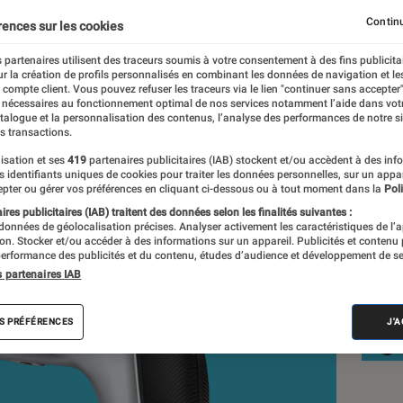
gamer du marché ?
Continu
rences sur les cookies
 partenaires utilisent des traceurs soumis à votre consentement à des fins publicita
r la création de profils personnalisés en combinant les données de navigation et l
ra
e compte client. Vous pouvez refuser les traceurs via le lien "continuer sans accepter"
 nécessaires au fonctionnement optimal de nos services notamment l’aide dans vot
atalogue et la personnalisation des contenus, l’analyse des performances de notre si
s transactions.
isation et ses
419
partenaires publicitaires (IAB) stockent et/ou accèdent à des inf
Nos
es identifiants uniques de cookies pour traiter les données personnelles, sur un appa
pter ou gérer vos préférences en cliquant ci-dessous ou à tout moment dans la
Poli
Acc
res publicitaires (IAB) traitent des données selon les finalités suivantes :
 données de géolocalisation précises. Analyser activement les caractéristiques de l’
VOIR T
tion. Stocker et/ou accéder à des informations sur un appareil. Publicités et contenu
erformance des publicités et du contenu, études d’audience et développement de se
s partenaires IAB
S PRÉFÉRENCES
J'