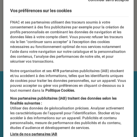
15 février 2021
・
Par
Jean-Charles Frelier, Laure Renouard
Vos préférences sur les cookies
Les tests et mesures du Labo Fnac sont réalisés en toute
FNAC et ses partenaires utilisent des traceurs soumis à votre
indépendance du commerce ou des fabricants depuis 1972.
consentement à des fins publicitaires par exemple pour la création de
Les responsables de tests garantissent les mesures grâce à
profils personnalisés en combinant les données de navigation et les
données liées à votre compte client. Vous pouvez refuser les traceurs
leur expertise, et aux équipements de mesures les plus
via le lien "continuer sans accepter" à l’exception des cookies
précis. Pour en savoir plus,
voir notre charte
. Et pour
nécessaires au fonctionnement optimal de nos services notamment
l’aide dans votre navigation sur notre catalogue et la personnalisation
comparer tous les produits, visitez notre
comparateur
.
des contenus, l’analyse des performances de notre site, et pour
sécuriser vos transactions.
Notre organisation et ses
419
partenaires publicitaires (IAB) stockent
et/ou accèdent à des informations, telles que les identifiants uniques
de cookies pour traiter les données personnelles, sur un appareil. Vous
pouvez accepter ou gérer vos préférences en cliquant ci-dessous ou à
tout moment dans la
Politique Cookies.
Nos partenaires publicitaires (IAB) traitent des données selon les
finalités suivantes :
Utiliser des données de géolocalisation précises. Analyser activement
les caractéristiques de l’appareil pour l’identification. Stocker et/ou
accéder à des informations sur un appareil. Publicités et contenu
personnalisés, mesure de performance des publicités et du contenu,
études d’audience et développement de services.
Liste de nos partenaires IAB