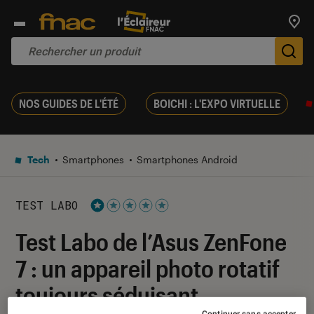
Trouv
De
NOS GUIDES DE L'ÉTÉ
BOICHI : L'EXPO VIRTUELLE
Tech
Smartphones
Smartphones Android
TEST LABO
Noté 1 étoiles sur 5
Test Labo de l’Asus ZenFone
7 : un appareil photo rotatif
toujours séduisant
Continuer sans accepter