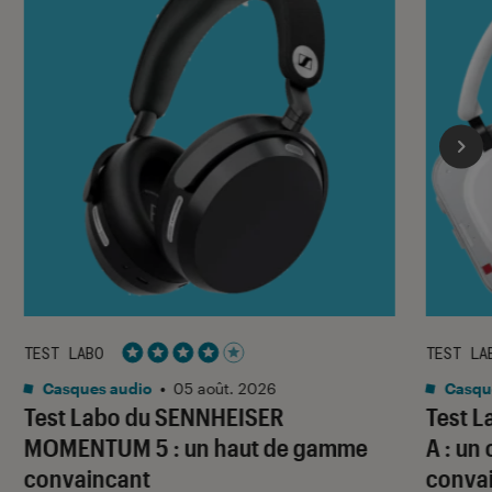
TEST LABO
TEST LA
Noté 4 étoiles sur 5
Casques audio
•
05 août. 2026
Casqu
Test Labo du SENNHEISER
Test 
MOMENTUM 5 : un haut de gamme
A : un
convaincant
conva