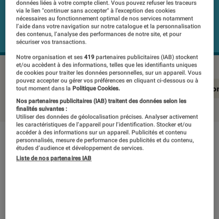
données liées à votre compte client. Vous pouvez refuser les traceurs
via le lien "continuer sans accepter" à l’exception des cookies
nécessaires au fonctionnement optimal de nos services notamment
l’aide dans votre navigation sur notre catalogue et la personnalisation
des contenus, l’analyse des performances de notre site, et pour
sécuriser vos transactions.
Notre organisation et ses
419
partenaires publicitaires (IAB) stockent
et/ou accèdent à des informations, telles que les identifiants uniques
de cookies pour traiter les données personnelles, sur un appareil. Vous
pouvez accepter ou gérer vos préférences en cliquant ci-dessous ou à
En résumé
Notre test détaillé
Conclusio
tout moment dans la
Politique Cookies.
Nos partenaires publicitaires (IAB) traitent des données selon les
finalités suivantes :
Utiliser des données de géolocalisation précises. Analyser activement
les caractéristiques de l’appareil pour l’identification. Stocker et/ou
accéder à des informations sur un appareil. Publicités et contenu
personnalisés, mesure de performance des publicités et du contenu,
En résumé
études d’audience et développement de services.
Liste de nos partenaires IAB
NOTE LABOFNAC
Noté 4 étoiles sur 5
Pour son retour sur le devant de la scène