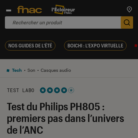
Trouv
De
NOS GUIDES DE L'ÉTÉ
BOICHI : L'EXPO VIRTUELLE
Tech
Son
Casques audio
TEST LABO
Noté 4 étoiles sur 5
Test du Philips PH805 :
premiers pas dans l’univers
de l’ANC