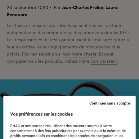
20 septembre 2020
・
Par
Jean-Charles Frelier, Laure
Renouard
Les tests et mesures du Labo Fnac sont réalisés en toute
indépendance du commerce ou des fabricants depuis 1972.
Les responsables de tests garantissent les mesures grâce à
leur expertise, et aux équipements de mesures les plus
précis. Pour en savoir plus,
voir notre charte
. Et pour
comparer tous les produits, visitez notre
comparateur
.
Continuer sans accepter
Vos préférences sur les cookies
FNAC et ses partenaires utilisent des traceurs soumis à votre
consentement à des fins publicitaires par exemple pour la création de
profils personnalisés en combinant les données de navigation et les