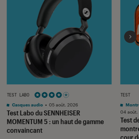
TEST LABO
TEST
Noté 4 étoiles sur 5
Casques audio
•
05 août. 2026
Montre
Test Labo du SENNHEISER
04 août.
Test d
MOMENTUM 5 : un haut de gamme
montre
convaincant
cour d