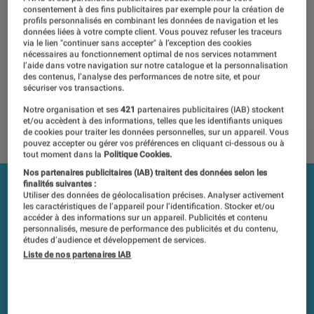
consentement à des fins publicitaires par exemple pour la création de
24 avril 2020
・
Par
Javare Traoré
profils personnalisés en combinant les données de navigation et les
données liées à votre compte client. Vous pouvez refuser les traceurs
Les tests et mesures du Labo Fnac sont réalisés en toute
via le lien "continuer sans accepter" à l’exception des cookies
nécessaires au fonctionnement optimal de nos services notamment
indépendance du commerce ou des fabricants depuis 1972.
l’aide dans votre navigation sur notre catalogue et la personnalisation
Les responsables de tests garantissent les mesures grâce à
des contenus, l’analyse des performances de notre site, et pour
sécuriser vos transactions.
leur expertise, et aux équipements de mesures les plus
précis. Pour en savoir plus,
voir notre charte
. Et pour
Notre organisation et ses
421
partenaires publicitaires (IAB) stockent
et/ou accèdent à des informations, telles que les identifiants uniques
comparer tous les produits, visitez notre
comparateur
.
de cookies pour traiter les données personnelles, sur un appareil. Vous
pouvez accepter ou gérer vos préférences en cliquant ci-dessous ou à
tout moment dans la
Politique Cookies.
Nos partenaires publicitaires (IAB) traitent des données selon les
finalités suivantes :
Utiliser des données de géolocalisation précises. Analyser activement
les caractéristiques de l’appareil pour l’identification. Stocker et/ou
accéder à des informations sur un appareil. Publicités et contenu
personnalisés, mesure de performance des publicités et du contenu,
études d’audience et développement de services.
Liste de nos partenaires IAB