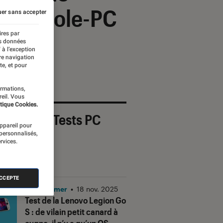
te console-PC
er sans accepter
ires par
es données
 à l’exception
re navigation
te, et pour
ormations,
reil. Vous
tique Cookies.
 derniers Tests PC
appareil pour
mer
 personnalisés,
rvices.
OUT
ACCEPTE
PC Gamer
•
18 nov. 2025
Test de la Lenovo Legion Go
S : de vilain petit canard à