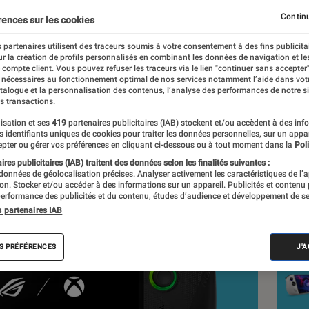
in à la hauteur pour cet
Continu
rences sur les cookies
 partenaires utilisent des traceurs soumis à votre consentement à des fins publicita
 ?
r la création de profils personnalisés en combinant les données de navigation et l
e compte client. Vous pouvez refuser les traceurs via le lien "continuer sans accepter"
 nécessaires au fonctionnement optimal de nos services notamment l’aide dans vot
atalogue et la personnalisation des contenus, l’analyse des performances de notre si
s transactions.
isation et ses
419
partenaires publicitaires (IAB) stockent et/ou accèdent à des inf
es identifiants uniques de cookies pour traiter les données personnelles, sur un appa
pter ou gérer vos préférences en cliquant ci-dessous ou à tout moment dans la
Poli
Nos
res publicitaires (IAB) traitent des données selon les finalités suivantes :
 données de géolocalisation précises. Analyser activement les caractéristiques de l’
Ga
tion. Stocker et/ou accéder à des informations sur un appareil. Publicités et contenu
erformance des publicités et du contenu, études d’audience et développement de se
s partenaires IAB
VOIR T
S PRÉFÉRENCES
J'