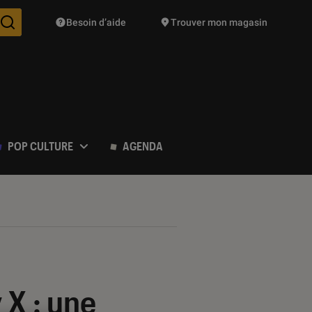
Besoin d’aide
Trouver mon magasin
Des suggestions de produits vont vous être proposées pendant vo
POP CULTURE
AGENDA
 X : une