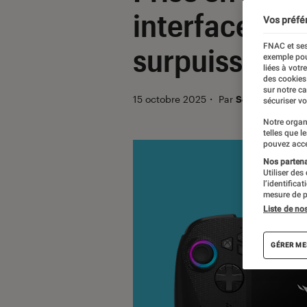
interface enf
Vos préfé
FNAC et ses
surpuissante
exemple pou
liées à votr
des cookies
sur notre c
15 octobre 2025
・
Par
Sofian Nouira
sécuriser vo
Notre organ
telles que l
pouvez acce
Nos partenai
Utiliser des
l’identifica
mesure de p
Liste de no
GÉRER ME