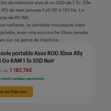
 Go de mémoire vive et un SSD de 1 To. Elle
IPS de sept pouces Full HD à 120 Hz. Le
terie de 80 Wh.
ue rutilante, la véritable nouveauté vient
logicielle, avec une surcouche Xbox censée
ws sur ce genre de machine.
sole portable Asus ROG Xbox Ally
4 Go RAM 1 To SSD Noir
1 182,74€
tir de
n stock vendeur partenaire
oir sur Fnac.com