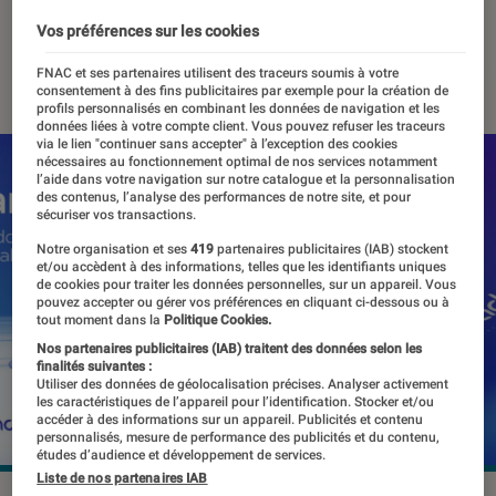
quelques limites
Vos préférences sur les cookies
30 juillet 2023
・
Par
Benjamin Logerot
FNAC et ses partenaires utilisent des traceurs soumis à votre
consentement à des fins publicitaires par exemple pour la création de
profils personnalisés en combinant les données de navigation et les
données liées à votre compte client. Vous pouvez refuser les traceurs
via le lien "continuer sans accepter" à l’exception des cookies
nécessaires au fonctionnement optimal de nos services notamment
l’aide dans votre navigation sur notre catalogue et la personnalisation
des contenus, l’analyse des performances de notre site, et pour
sécuriser vos transactions.
Notre organisation et ses
419
partenaires publicitaires (IAB) stockent
et/ou accèdent à des informations, telles que les identifiants uniques
de cookies pour traiter les données personnelles, sur un appareil. Vous
pouvez accepter ou gérer vos préférences en cliquant ci-dessous ou à
tout moment dans la
Politique Cookies.
Nos partenaires publicitaires (IAB) traitent des données selon les
finalités suivantes :
Utiliser des données de géolocalisation précises. Analyser activement
les caractéristiques de l’appareil pour l’identification. Stocker et/ou
accéder à des informations sur un appareil. Publicités et contenu
personnalisés, mesure de performance des publicités et du contenu,
études d’audience et développement de services.
Liste de nos partenaires IAB