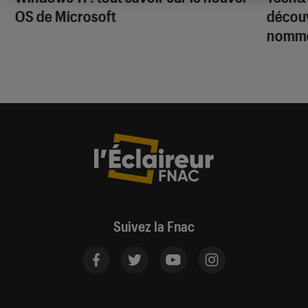
OS de Microsoft
découv
nomm
Suivez la Fnac