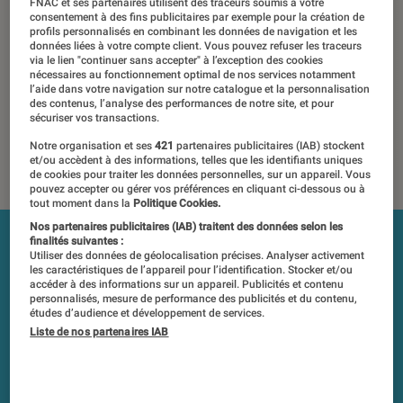
FNAC et ses partenaires utilisent des traceurs soumis à votre
consentement à des fins publicitaires par exemple pour la création de
20 novembre 2019
・
Par
Jean-Charles Frelier
profils personnalisés en combinant les données de navigation et les
données liées à votre compte client. Vous pouvez refuser les traceurs
Les tests et mesures du Labo Fnac sont réalisés en toute
via le lien "continuer sans accepter" à l’exception des cookies
indépendance du commerce ou des fabricants depuis 1972.
nécessaires au fonctionnement optimal de nos services notamment
l’aide dans votre navigation sur notre catalogue et la personnalisation
Les responsables de tests garantissent les mesures grâce à
des contenus, l’analyse des performances de notre site, et pour
leur expertise, et aux équipements de mesures les plus
sécuriser vos transactions.
précis. Pour en savoir plus,
voir notre charte
. Et pour
Notre organisation et ses
421
partenaires publicitaires (IAB) stockent
comparer tous les produits, visitez notre
comparateur
.
et/ou accèdent à des informations, telles que les identifiants uniques
de cookies pour traiter les données personnelles, sur un appareil. Vous
pouvez accepter ou gérer vos préférences en cliquant ci-dessous ou à
tout moment dans la
Politique Cookies.
Nos partenaires publicitaires (IAB) traitent des données selon les
finalités suivantes :
Utiliser des données de géolocalisation précises. Analyser activement
les caractéristiques de l’appareil pour l’identification. Stocker et/ou
accéder à des informations sur un appareil. Publicités et contenu
personnalisés, mesure de performance des publicités et du contenu,
études d’audience et développement de services.
Liste de nos partenaires IAB