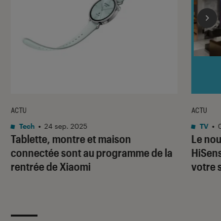
ACTU
ACTU
Tech
•
24 sep. 2025
TV
•
Tablette, montre et maison
Le nou
connectée sont au programme de la
HiSens
rentrée de Xiaomi
votre 