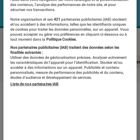
des contenus, l’analyse des performances de notre site, et pour
sécuriser vos transactions.
Notre organisation et ses
421
partenaires publicitaires (IAB) stockent
et/ou accèdent à des informations, telles que les identifiants uniques
de cookies pour traiter les données personnelles, sur un appareil. Vous
pouvez accepter ou gérer vos préférences en cliquant ci-dessous ou à
PHILIPS 43PUS8837-12
©Labo Fnac
tout moment dans la
Politique Cookies.
Nos partenaires publicitaires (IAB) traitent des données selon les
finalités suivantes :
Utiliser des données de géolocalisation précises. Analyser activement
En résumé
Notre test détaillé
Conclusio
les caractéristiques de l’appareil pour l’identification. Stocker et/ou
accéder à des informations sur un appareil. Publicités et contenu
personnalisés, mesure de performance des publicités et du contenu,
études d’audience et développement de services.
Liste de nos partenaires IAB
En résumé
NOTE LABOFNAC
Noté 4 étoiles sur 5
Ce téléviseur moderne de Philips a pour ainsi