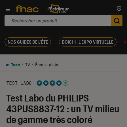
Trouv
De
NOS GUIDES DE L'ÉTÉ
BOICHI : L'EXPO VIRTUELLE
Tech
TV
Écrans plats
TEST LABO
Noté 4 étoiles sur 5
Test Labo du PHILIPS
43PUS8837-12 : un TV milieu
de gamme très coloré