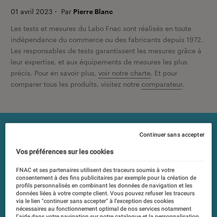
01 avril 2023
・
Par
Pierre Blanc
Les tests et mesures du Labo Fnac sont réalisés en toute
indépendance du commerce ou des fabricants depuis 1972.
Les responsables de tests garantissent les mesures grâce à
leur expertise, et aux équipements de mesures les plus
précis. Pour en savoir plus,
voir notre charte
. Et pour
comparer tous les produits, visitez notre
comparateur
.
Continuer sans accepter
Vos préférences sur les cookies
FNAC et ses partenaires utilisent des traceurs soumis à votre
consentement à des fins publicitaires par exemple pour la création de
profils personnalisés en combinant les données de navigation et les
données liées à votre compte client. Vous pouvez refuser les traceurs
via le lien "continuer sans accepter" à l’exception des cookies
nécessaires au fonctionnement optimal de nos services notamment
l’aide dans votre navigation sur notre catalogue et la personnalisation