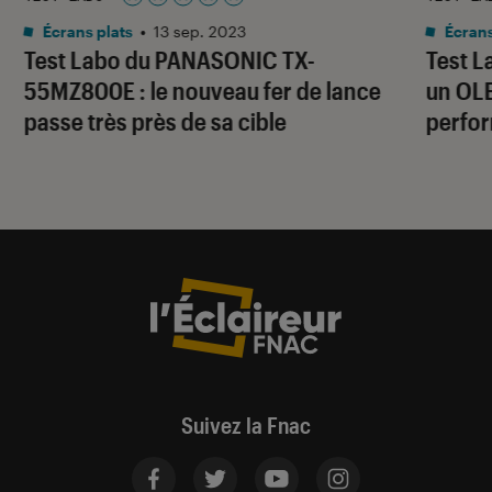
Noté 5 étoiles sur 5
Écrans plats
•
13 sep. 2023
Écrans
Test Labo du PANASONIC TX-
Test L
55MZ800E : le nouveau fer de lance
un OLE
passe très près de sa cible
perfo
Suivez la Fnac