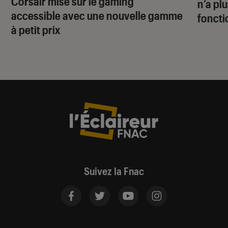
Corsair mise sur le gaming
n’a pl
accessible avec une nouvelle gamme
foncti
à petit prix
Suivez la Fnac