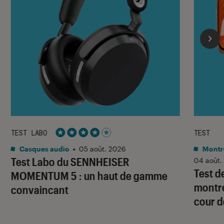
TEST LABO
TEST
Noté 4 étoiles sur 5
Casques audio
•
05 août. 2026
Montre
Test Labo du SENNHEISER
04 août.
Test d
MOMENTUM 5 : un haut de gamme
montre
convaincant
cour d