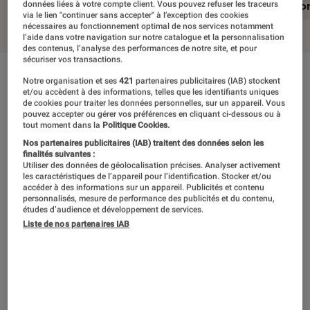
En résumé
Notre test détaillé
Conclusio
données liées à votre compte client. Vous pouvez refuser les traceurs
via le lien "continuer sans accepter" à l’exception des cookies
nécessaires au fonctionnement optimal de nos services notamment
l’aide dans votre navigation sur notre catalogue et la personnalisation
des contenus, l’analyse des performances de notre site, et pour
sécuriser vos transactions.
En résumé
Notre organisation et ses
421
partenaires publicitaires (IAB) stockent
et/ou accèdent à des informations, telles que les identifiants uniques
de cookies pour traiter les données personnelles, sur un appareil. Vous
pouvez accepter ou gérer vos préférences en cliquant ci-dessous ou à
tout moment dans la
Politique Cookies.
Pas forcément LA meilleure souris toutes
Nos partenaires publicitaires (IAB) traitent des données selon les
catégories confondues à destination des
finalités suivantes :
Utiliser des données de géolocalisation précises. Analyser activement
joueurs les plus exigeants, la Steelseries Rival
les caractéristiques de l’appareil pour l’identification. Stocker et/ou
accéder à des informations sur un appareil. Publicités et contenu
600 n’en reste pas moins l’une des meilleures
personnalisés, mesure de performance des publicités et du contenu,
études d’audience et développement de services.
représentantes sur le segment. Elégante, très
Liste de nos partenaires IAB
ergonomique avec une prise en main agréable,
elle se distingue véritablement grâce à la
gestion de son poids. Son application dédiée,
bien fichue, propose toutefois quelques