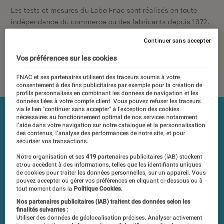
Les tests et mesures du Labo Fnac sont réalisés en toute
indépendance du commerce ou des fabricants depuis 1972.
Les responsables de tests garantissent les mesures grâce à
Continuer sans accepter
leur expertise, et aux équipements de mesures les plus
précis. Pour en savoir plus,
voir notre charte
. Et pour
Vos préférences sur les cookies
comparer tous les produits, visitez notre
comparateur
.
FNAC et ses partenaires utilisent des traceurs soumis à votre
consentement à des fins publicitaires par exemple pour la création de
profils personnalisés en combinant les données de navigation et les
données liées à votre compte client. Vous pouvez refuser les traceurs
via le lien "continuer sans accepter" à l’exception des cookies
nécessaires au fonctionnement optimal de nos services notamment
l’aide dans votre navigation sur notre catalogue et la personnalisation
des contenus, l’analyse des performances de notre site, et pour
sécuriser vos transactions.
Notre organisation et ses
419
partenaires publicitaires (IAB) stockent
et/ou accèdent à des informations, telles que les identifiants uniques
de cookies pour traiter les données personnelles, sur un appareil. Vous
pouvez accepter ou gérer vos préférences en cliquant ci-dessous ou à
tout moment dans la
Politique Cookies.
Nos partenaires publicitaires (IAB) traitent des données selon les
finalités suivantes :
Utiliser des données de géolocalisation précises. Analyser activement