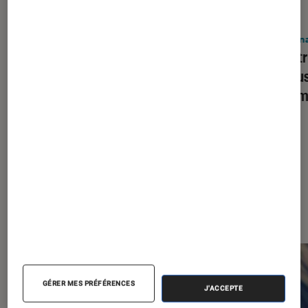
ACTU
Informatique
•
01 juin 2026
Asus ProArt sous RTX Spark :
Ordina
changement d’ère en vue pour les PC
HP a t
Windows
la hau
inform
Les plus lus dans Ordinateurs de
bureau
GÉRER MES PRÉFÉRENCES
J'ACCEPTE