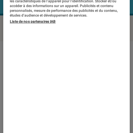
les caractéristiques de l’appareil pour l’identification. Stocker et/ou
accéder à des informations sur un appareil. Publicités et contenu
personnalisés, mesure de performance des publicités et du contenu,
études d’audience et développement de services.
Liste de nos partenaires IAB
ACER Aspire Z3-705
©Labo FNAC
Note technique
Détail des sous notes
Note technique