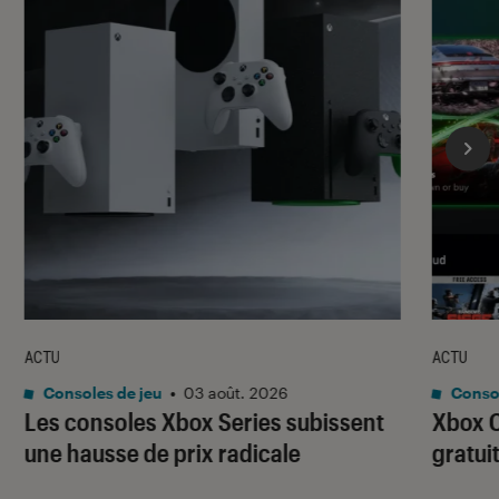
ACTU
ACTU
Consoles de jeu
•
03 août. 2026
Consol
Les consoles Xbox Series subissent
Xbox C
une hausse de prix radicale
gratui