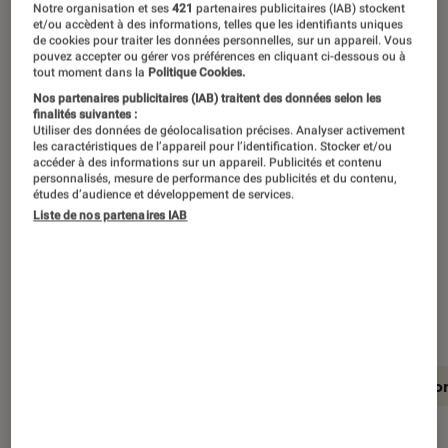
Quatre ans après la sortie de la 2DS, et
Notre organisation et ses
421
partenaires publicitaires (IAB) stockent
et/ou accèdent à des informations, telles que les identifiants uniques
alors que la New 3DS fait ses adieux
de cookies pour traiter les données personnelles, sur un appareil. Vous
pouvez accepter ou gérer vos préférences en cliquant ci-dessous ou à
commerciaux, Nintendo apporte une
tout moment dans la
Politique Cookies.
nouvelle déclinaison à sa gamme de
Nos partenaires publicitaires (IAB) traitent des données selon les
finalités suivantes :
consoles portables. Une New 2DS XL
Utiliser des données de géolocalisation précises. Analyser activement
les caractéristiques de l’appareil pour l’identification. Stocker et/ou
succédant à un modèle
accéder à des informations sur un appareil. Publicités et contenu
essentiellement destiné aux enfants,
personnalisés, mesure de performance des publicités et du contenu,
études d’audience et développement de services.
et qui est l’occasion pour le Nippon de
Liste de nos partenaires IAB
revoir le design de son appareil. Une
version (in)dispensable ? Nous avons
testé cette New 2DS XL pour vous.
En résumé
Notre test détaillé
Conclusio