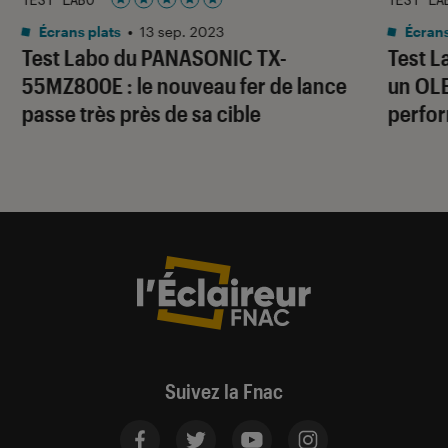
Noté 5 étoiles sur 5
Écrans plats
•
13 sep. 2023
Écrans
Test Labo du PANASONIC TX-
Test L
55MZ800E : le nouveau fer de lance
un OLE
passe très près de sa cible
perfo
Suivez la Fnac