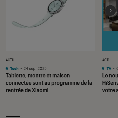
ACTU
ACTU
Tech
•
24 sep. 2025
TV
•
Tablette, montre et maison
Le nou
connectée sont au programme de la
HiSens
rentrée de Xiaomi
votre 