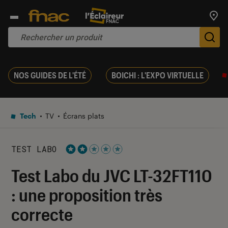
Trouv
De
NOS GUIDES DE L'ÉTÉ
BOICHI : L'EXPO VIRTUELLE
Tech
TV
Écrans plats
TEST LABO
Noté 2 étoiles sur 5
Test Labo du JVC LT-32FT110
: une proposition très
correcte