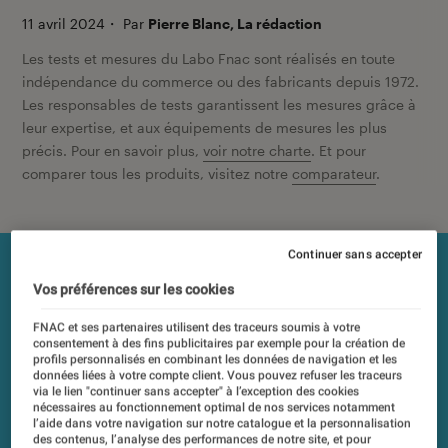
11 avril 2024
・
Par
Pierre Blanc, La rédaction
Les tests et mesures du Labo Fnac sont réalisés en toute
indépendance du commerce ou des fabricants depuis 1972.
Les responsables de tests garantissent les mesures grâce à
leur expertise, et aux équipements de mesures les plus
précis. Pour en savoir plus,
voir notre charte
. Et pour
comparer tous les produits, visitez notre
comparateur
.
Continuer sans accepter
Vos préférences sur les cookies
FNAC et ses partenaires utilisent des traceurs soumis à votre
consentement à des fins publicitaires par exemple pour la création de
profils personnalisés en combinant les données de navigation et les
données liées à votre compte client. Vous pouvez refuser les traceurs
via le lien "continuer sans accepter" à l’exception des cookies
nécessaires au fonctionnement optimal de nos services notamment
l’aide dans votre navigation sur notre catalogue et la personnalisation
des contenus, l’analyse des performances de notre site, et pour