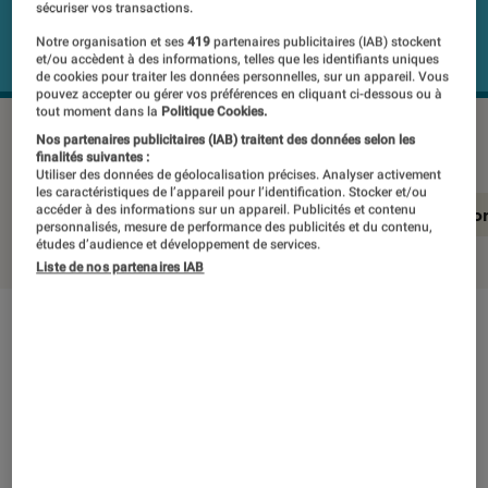
sécuriser vos transactions.
Notre organisation et ses
419
partenaires publicitaires (IAB) stockent
et/ou accèdent à des informations, telles que les identifiants uniques
de cookies pour traiter les données personnelles, sur un appareil. Vous
pouvez accepter ou gérer vos préférences en cliquant ci-dessous ou à
tout moment dans la
Politique Cookies.
JVC LT-32FT110
©Labo Fnac
Nos partenaires publicitaires (IAB) traitent des données selon les
finalités suivantes :
Utiliser des données de géolocalisation précises. Analyser activement
les caractéristiques de l’appareil pour l’identification. Stocker et/ou
accéder à des informations sur un appareil. Publicités et contenu
En résumé
Notre test détaillé
Conclusio
personnalisés, mesure de performance des publicités et du contenu,
études d’audience et développement de services.
Liste de nos partenaires IAB
En résumé
NOTE LABOFNAC
Noté 2 étoiles sur 5
En dépit d’une définition 720p qui représente