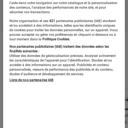
l’aide dans votre navigation sur notre catalogue et la personnalisation
des contenus, l’analyse des performances de notre site, et pour
sécuriser vos transactions.
Notre organisation et ses
421
partenaires publicitaires (IAB) stockent
et/ou accèdent à des informations, telles que les identifiants uniques
de cookies pour traiter les données personnelles, sur un appareil. Vous
pouvez accepter ou gérer vos préférences en cliquant ci-dessous ou à
tout moment dans la
Politique Cookies.
L’avis des clients Fnac
Nos partenaires publicitaires (IAB) traitent des données selon les
finalités suivantes :
Utiliser des données de géolocalisation précises. Analyser activement
VOIR TOUS LES AVIS
les caractéristiques de l’appareil pour l’identification. Stocker et/ou
accéder à des informations sur un appareil. Publicités et contenu
personnalisés, mesure de performance des publicités et du contenu,
La note des clients Fnac
3.5
(14 avis)
études d’audience et développement de services.
Liste de nos partenaires IAB
Fabe97
Auré
4
pratique !
Supe
tres pratique pour les photos à la mer ou a
Arti
la piscine ! + mode photo macro avec les
Noël,