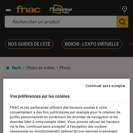
Trouv
De
NOS GUIDES DE L'ÉTÉ
BOICHI : L'EXPO VIRTUELLE
Tech
Photo et vidéo
Photo
Continuer sans accepter
TEST
Noté 4 étoiles sur 5
Vos préférences sur les cookies
Test Labo du Sony DSC-TX
FNAC et ses partenaires utilisent des traceurs soumis à votre
30
consentement à des fins publicitaires par exemple pour la création de
profils personnalisés en combinant les données de navigation et les
données liées à votre compte client. Vous pouvez refuser les traceurs
via le lien "continuer sans accepter" à l’exception des cookies
16 novembre 2016
nécessaires au fonctionnement optimal de nos services notamment