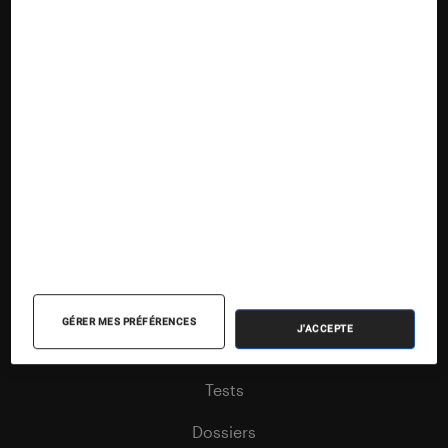
Suivez la Fnac
Nos contenus
Nos flux RSS
GÉRER MES PRÉFÉRENCES
J'ACCEPTE
Articles
Tests
Dossiers