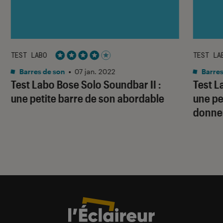
TEST LABO
TEST LA
Noté 4 étoiles sur 5
Barres de son
•
07 jan. 2022
Barres
Test Labo Bose Solo Soundbar II :
Test L
une petite barre de son abordable
une pe
donner