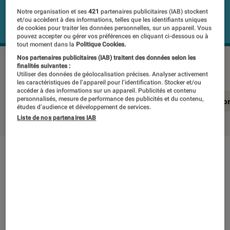
Notre organisation et ses
421
partenaires publicitaires (IAB) stockent
et/ou accèdent à des informations, telles que les identifiants uniques
de cookies pour traiter les données personnelles, sur un appareil. Vous
pouvez accepter ou gérer vos préférences en cliquant ci-dessous ou à
tout moment dans la
Politique Cookies.
Nos partenaires publicitaires (IAB) traitent des données selon les
SONOS RAY
©Labo Fnac
finalités suivantes :
Utiliser des données de géolocalisation précises. Analyser activement
les caractéristiques de l’appareil pour l’identification. Stocker et/ou
accéder à des informations sur un appareil. Publicités et contenu
personnalisés, mesure de performance des publicités et du contenu,
En résumé
Notre test détaillé
Conclusio
études d’audience et développement de services.
Liste de nos partenaires IAB
En résumé
NOTE LABOFNAC
Noté 2 étoiles sur 5
La Sonos Ray ne fait pas honneur à l’exigence