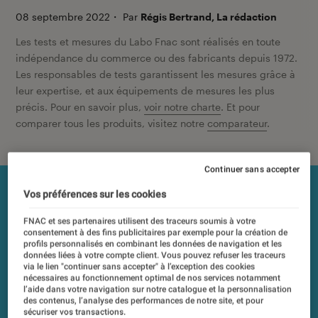
08 septembre 2022
・
Par
Régis Bertrand, La rédaction
Les tests et mesures du Labo Fnac sont réalisés en toute
indépendance du commerce ou des fabricants depuis 1972.
Les responsables de tests garantissent les mesures grâce à
leur expertise, et aux équipements de mesures les plus
précis. Pour en savoir plus,
voir notre charte
. Et pour
comparer tous les produits, visitez notre
comparateur
.
Continuer sans accepter
Vos préférences sur les cookies
FNAC et ses partenaires utilisent des traceurs soumis à votre
consentement à des fins publicitaires par exemple pour la création de
profils personnalisés en combinant les données de navigation et les
données liées à votre compte client. Vous pouvez refuser les traceurs
via le lien "continuer sans accepter" à l’exception des cookies
nécessaires au fonctionnement optimal de nos services notamment
l’aide dans votre navigation sur notre catalogue et la personnalisation
des contenus, l’analyse des performances de notre site, et pour
sécuriser vos transactions.