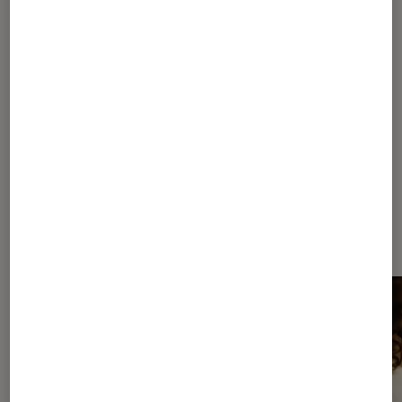
1
...
11
12
13
14
15
...
10
...
22
Les plus lus dans Univers Apple