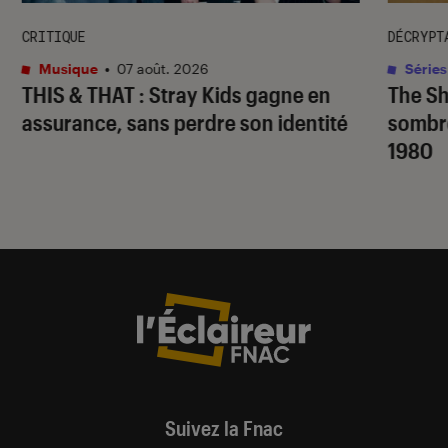
CRITIQUE
DÉCRYPT
Musique
•
07 août. 2026
Séries
THIS & THAT
: Stray Kids gagne en
The S
assurance, sans perdre son identité
sombr
1980
Suivez la Fnac