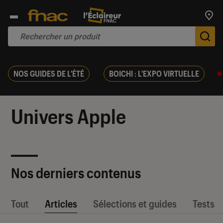
Trouv
De
NOS GUIDES DE L'ÉTÉ
BOICHI : L'EXPO VIRTUELLE
Univers Apple
Nos derniers contenus
Tout
Articles
Sélections et guides
Tests