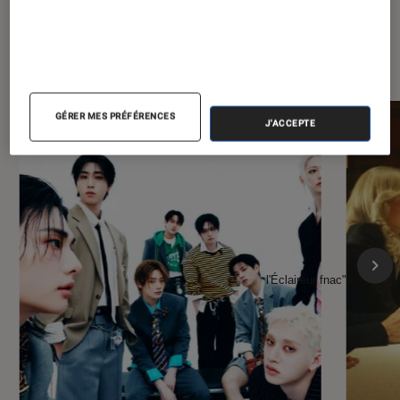
À la une de
VOIR TOUT
l'Éclaireur FNAC
GÉRER MES PRÉFÉRENCES
J'ACCEPTE
l'Éclaireur fnac">