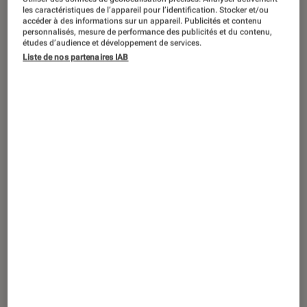
DÉCRYPTAGE
les caractéristiques de l’appareil pour l’identification. Stocker et/ou
accéder à des informations sur un appareil. Publicités et contenu
Informatique
•
06 nov. 2018
personnalisés, mesure de performance des publicités et du contenu,
Mon Mac ne s’allume pas : que faire ?
études d’audience et développement de services.
Liste de nos partenaires IAB