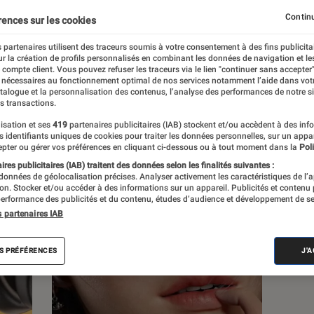
Continu
rences sur les cookies
s
 partenaires utilisent des traceurs soumis à votre consentement à des fins publicita
r la création de profils personnalisés en combinant les données de navigation et l
e compte client. Vous pouvez refuser les traceurs via le lien "continuer sans accepter"
 guides
Podcasts
 nécessaires au fonctionnement optimal de nos services notamment l’aide dans vot
atalogue et la personnalisation des contenus, l’analyse des performances de notre si
s transactions.
isation et ses
419
partenaires publicitaires (IAB) stockent et/ou accèdent à des inf
es identifiants uniques de cookies pour traiter les données personnelles, sur un appa
pter ou gérer vos préférences en cliquant ci-dessous ou à tout moment dans la
Poli
res publicitaires (IAB) traitent des données selon les finalités suivantes :
 données de géolocalisation précises. Analyser activement les caractéristiques de l’
tion. Stocker et/ou accéder à des informations sur un appareil. Publicités et contenu
erformance des publicités et du contenu, études d’audience et développement de se
s partenaires IAB
S PRÉFÉRENCES
J'