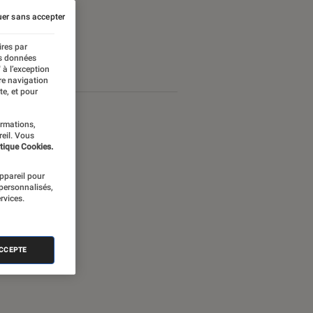
er sans accepter
ires par
es données
 à l’exception
re navigation
te, et pour
ormations,
reil. Vous
tique Cookies.
appareil pour
 personnalisés,
rvices.
ACCEPTE