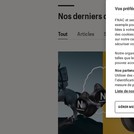
Vos préfé
Nos derniers contenu
FNAC et ses
exemple pou
liées à votr
Tout
Articles
Sélections et
des cookies
sur notre c
sécuriser vo
Notre organ
telles que l
pouvez acce
Nos partenai
Utiliser des
l’identifica
mesure de p
Liste de no
GÉRER ME