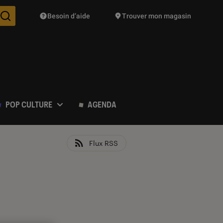
Besoin d’aide
Trouver mon magasin
Des suggestions de produits vont vous être proposées pendant vo
POP CULTURE
AGENDA
Flux RSS