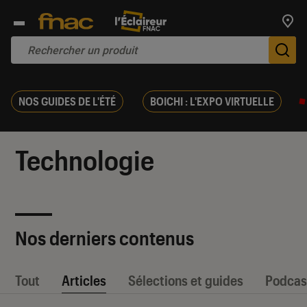
Trouv
De
NOS GUIDES DE L'ÉTÉ
BOICHI : L'EXPO VIRTUELLE
Technologie
Nos derniers contenus
Tout
Articles
Sélections et guides
Podcas