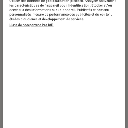
Utiliser des données de géolocalisation précises. Analyser activement
ACTU
les caractéristiques de l’appareil pour l’identification. Stocker et/ou
accéder à des informations sur un appareil. Publicités et contenu
Livres / BD
•
19 nov. 2025
personnalisés, mesure de performance des publicités et du contenu,
Cyberpunk
: pourquoi cet essai sur
études d’audience et développement de services.
Liste de nos partenaires IAB
l’intelligence artificielle fait-il autant
parler ?