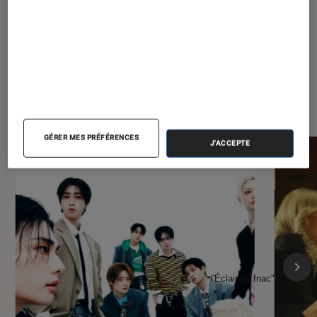
À la une de
VOIR TOUT
l'Éclaireur FNAC
GÉRER MES PRÉFÉRENCES
J'ACCEPTE
l'Éclaireur fnac">