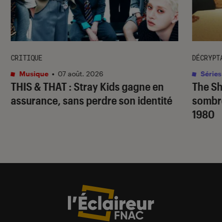
CRITIQUE
DÉCRYPT
Musique
•
07 août. 2026
Séries
THIS & THAT
: Stray Kids gagne en
The S
assurance, sans perdre son identité
sombr
1980