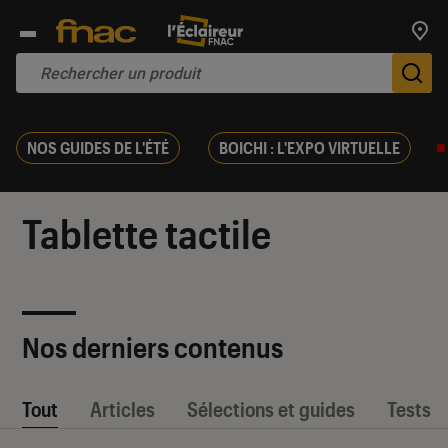
Trouv
De
NOS GUIDES DE L'ÉTÉ
BOICHI : L'EXPO VIRTUELLE
Tablette tactile
Nos derniers contenus
Tout
Articles
Sélections et guides
Tests