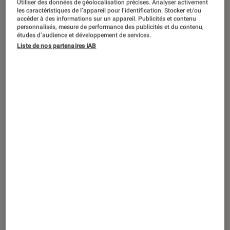
Utiliser des données de géolocalisation précises. Analyser activement
ACTU
les caractéristiques de l’appareil pour l’identification. Stocker et/ou
accéder à des informations sur un appareil. Publicités et contenu
Tablettes Android
•
12 fév. 2023
personnalisés, mesure de performance des publicités et du contenu,
Grâce à Qualcomm, les tablettes
études d’audience et développement de services.
Liste de nos partenaires IAB
Android pourraient enfin rattraper l’iPad