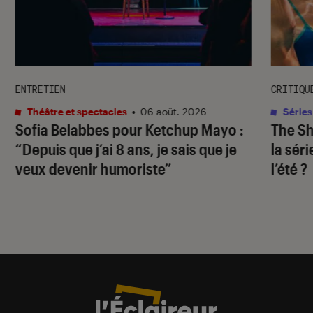
ENTRETIEN
CRITIQU
Théâtre et spectacles
•
06 août. 2026
Séries
Sofia Belabbes pour
Ketchup Mayo
:
The S
“Depuis que j’ai 8 ans, je sais que je
la sér
veux devenir humoriste”
l’été ?