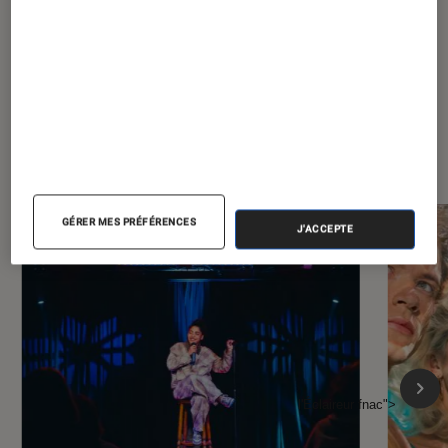
À la une de
VOIR TOUT
l'Éclaireur FNAC
GÉRER MES PRÉFÉRENCES
J'ACCEPTE
l'Éclaireur fnac">