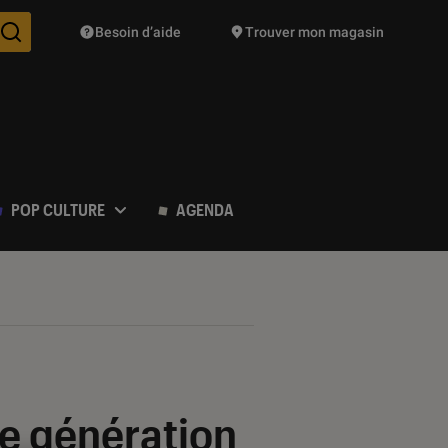
Besoin d’aide
Trouver mon magasin
Des suggestions de produits vont vous être proposées pendant vo
POP CULTURE
AGENDA
1e génération