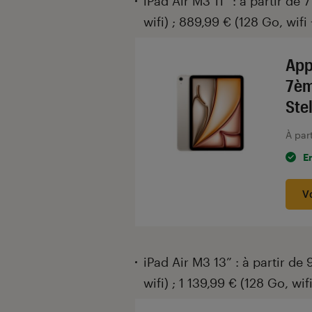
iPad Air M3 11” : à partir de 
wifi) ; 889,99 € (128 Go, wifi
App
7èm
Stel
À par
E
V
iPad Air M3 13” : à partir de 
wifi) ; 1 139,99 € (128 Go, wif