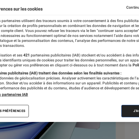
oici ce qu’il faut savoir
Continu
rences sur les cookies
 partenaires utilisent des traceurs soumis à votre consentement à des fins publicita
r la création de profils personnalisés en combinant les données de navigation et l
e compte client. Vous pouvez refuser les traceurs via le lien "continuer sans accepter"
 nécessaires au fonctionnement optimal de nos services notamment l’aide dans vot
atalogue et la personnalisation des contenus, l’analyse des performances de notre si
s transactions.
isation et ses
421
partenaires publicitaires (IAB) stockent et/ou accèdent à des inf
Sél
es identifiants uniques de cookies pour traiter les données personnelles, sur un appa
pter ou gérer vos préférences en cliquant ci-dessous ou à tout moment dans la
Poli
res publicitaires (IAB) traitent des données selon les finalités suivantes :
 données de géolocalisation précises. Analyser activement les caractéristiques de l’
tion. Stocker et/ou accéder à des informations sur un appareil. Publicités et contenu
erformance des publicités et du contenu, études d’audience et développement de se
s partenaires IAB
S PRÉFÉRENCES
J'