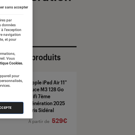
er sans accepter
ires par
es données
 à l’exception
re navigation
te, et pour
ormations,
ection de produits
reil. Vous
tique Cookies.
appareil pour
 personnalisés,
Apple iPad Air 11"
rvices.
Puce M3 128 Go
Wifi 7ème
génération 2025
ACCEPTE
Gris Sidéral
529€
À partir de