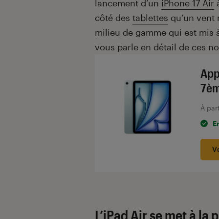
lancement d’un
iPhone 17 Air
à
côté des
tablettes
qu’un vent n
milieu de gamme qui est mis 
vous parle en détail de ces 
App
7èm
À par
E
V
L’iPad Air se met à la