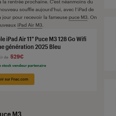
 la rentrée prochaine. C’est néanmoins du
ouveau souffle aujourd’hui, avec l’iPad de
à jour pour recevoir la fameuse
puce M3
. On
nouveaux
iPad Air M3
.
le iPad Air 11" Puce M3 128 Go Wifi
e génération 2025 Bleu
529€
tir de
n stock vendeur partenaire
oir sur Fnac.com
 puce M3