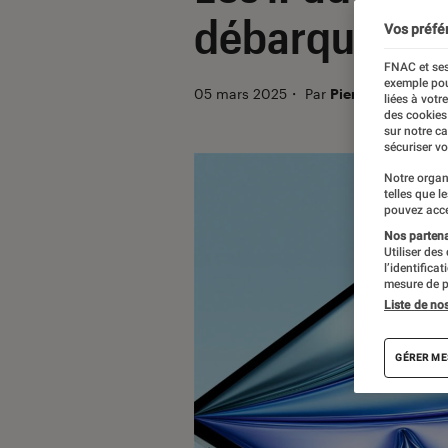
débarquent ! V
Vos préfé
FNAC et ses
exemple pou
05 mars 2025
・
Par
Pierre Crochart
liées à votr
des cookies
sur notre c
sécuriser vo
Notre organ
telles que l
pouvez acce
Nos partenai
Utiliser des
l’identifica
mesure de p
Liste de no
GÉRER ME