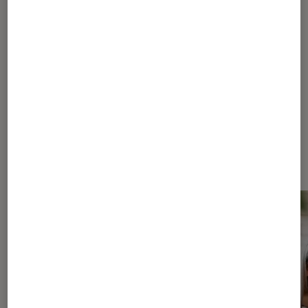
1
...
5
10
...
14
15
16
17
18
Les plus lus dans Tablette tactile