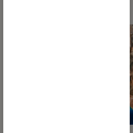
À la une de
VOIR TOUT
l'Éclaireur FNAC
l'Éclaireur fnac">