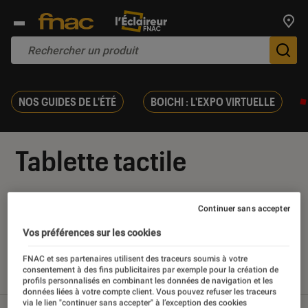
Trouv
De
NOS GUIDES DE L'ÉTÉ
BOICHI : L'EXPO VIRTUELLE
Tablette tactile
Continuer sans accepter
Vos préférences sur les cookies
Nos derniers contenus
FNAC et ses partenaires utilisent des traceurs soumis à votre
consentement à des fins publicitaires par exemple pour la création de
Tout
Articles
Sélections et guides
Tests
profils personnalisés en combinant les données de navigation et les
données liées à votre compte client. Vous pouvez refuser les traceurs
via le lien "continuer sans accepter" à l’exception des cookies