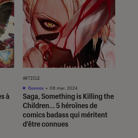
ARTICLE
Comics
•
08 mar. 2024
es à
Saga
,
Something is Killing the
Children
… 5 héroïnes de
comics badass qui méritent
d’être connues