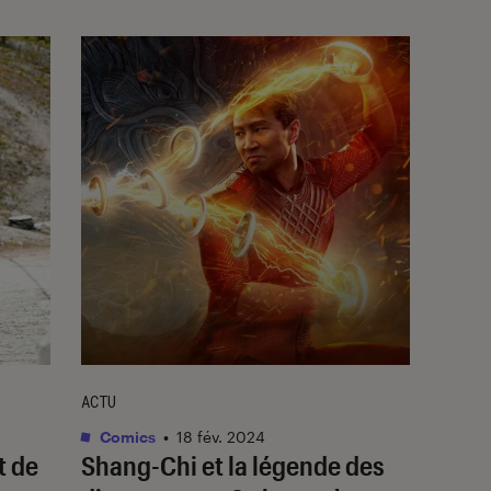
ACTU
Comics
•
18 fév. 2024
t de
Shang-Chi et la légende des