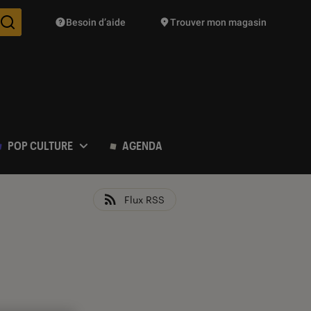
Besoin d’aide
Trouver mon magasin
Des suggestions de produits vont vous être proposées pendant vo
POP CULTURE
AGENDA
Flux RSS