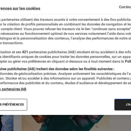
Continu
rences sur les cookies
s
 partenaires utilisent des traceurs soumis à votre consentement à des fins publicita
r la création de profils personnalisés en combinant les données de navigation et l
e compte client. Vous pouvez refuser les traceurs via le lien "continuer sans accepter"
 guides
 nécessaires au fonctionnement optimal de nos services notamment l’aide dans vot
atalogue et la personnalisation des contenus, l’analyse des performances de notre si
s transactions.
isation et ses
421
partenaires publicitaires (IAB) stockent et/ou accèdent à des inf
es identifiants uniques de cookies pour traiter les données personnelles, sur un appa
pter ou gérer vos préférences en cliquant ci-dessous ou à tout moment dans la
Poli
res publicitaires (IAB) traitent des données selon les finalités suivantes :
 données de géolocalisation précises. Analyser activement les caractéristiques de l’
tion. Stocker et/ou accéder à des informations sur un appareil. Publicités et contenu
erformance des publicités et du contenu, études d’audience et développement de se
s partenaires IAB
S PRÉFÉRENCES
J'