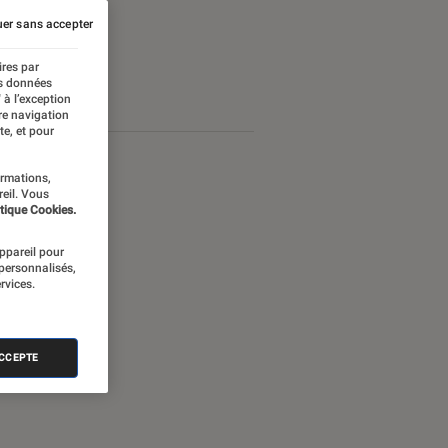
er sans accepter
ires par
es données
 à l’exception
re navigation
te, et pour
ormations,
reil. Vous
tique Cookies.
appareil pour
 personnalisés,
rvices.
ACCEPTE