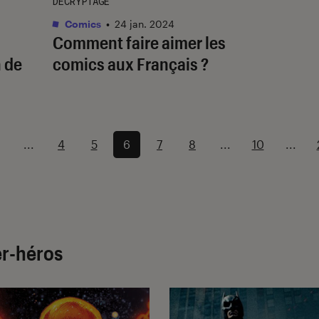
DÉCRYPTAGE
Comics
•
24 jan. 2024
Comment faire aimer les
n de
comics aux Français ?
...
4
5
6
7
8
...
10
...
er-héros