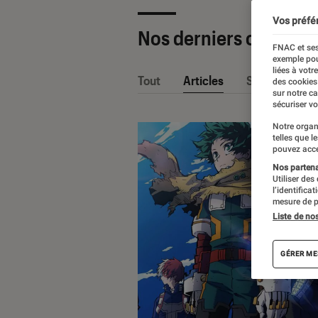
Vos préfé
Nos derniers contenu
FNAC et ses
exemple pou
liées à votr
Tout
Articles
Sélections et
des cookies
sur notre c
sécuriser vo
Notre organ
telles que l
pouvez acce
Nos partenai
Utiliser des
l’identifica
mesure de p
Liste de no
GÉRER ME