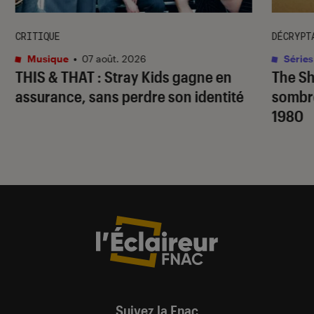
CRITIQUE
DÉCRYPT
Musique
•
07 août. 2026
Séries
THIS & THAT
: Stray Kids gagne en
The S
assurance, sans perdre son identité
sombr
1980
Suivez la Fnac