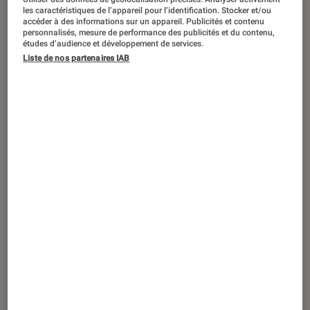
Avec
Confessions II
, Madonna confirme-
les caractéristiques de l’appareil pour l’identification. Stocker et/ou
t-elle son statut de reine de la pop ?
accéder à des informations sur un appareil. Publicités et contenu
personnalisés, mesure de performance des publicités et du contenu,
études d’audience et développement de services.
Liste de nos partenaires IAB