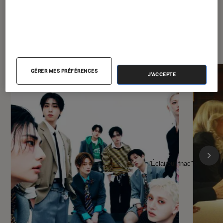
À la une de
VOIR TOUT
l'Éclaireur FNAC
GÉRER MES PRÉFÉRENCES
J'ACCEPTE
l'Éclaireur fnac">