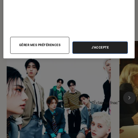
À la une de
VOIR TOUT
l'Éclaireur FNAC
GÉRER MES PRÉFÉRENCES
J'ACCEPTE
l'Éclaireur fnac">