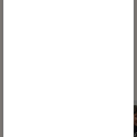
Badminton, l’autre sport de raquette !
1
2
3
Les plus lus dans Sport d'intérieur