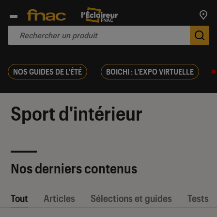
Trouv
De
NOS GUIDES DE L'ÉTÉ
BOICHI : L'EXPO VIRTUELLE
Sport d'intérieur
Nos derniers contenus
Tout
Articles
Sélections et guides
Tests