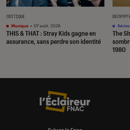
CRITIQUE
DÉCRYPT
Musique
•
07 août. 2026
Séries
THIS & THAT
: Stray Kids gagne en
The S
assurance, sans perdre son identité
sombr
1980