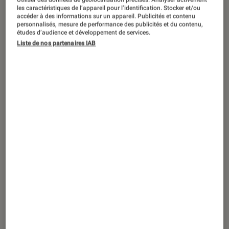
DÉCRYPTAGE
les caractéristiques de l’appareil pour l’identification. Stocker et/ou
accéder à des informations sur un appareil. Publicités et contenu
Conseils sports loisirs
•
11 oct. 2023
personnalisés, mesure de performance des publicités et du contenu,
Les meilleurs moyens de continuer à
études d’audience et développement de services.
Liste de nos partenaires IAB
faire du sport en hiver